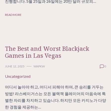
진행합니다. 5월 25일과 26일에는 20만 달러 규모의…
READ MORE
The Best and Worst Blackjack
Games in Las Vegas
JUNE 12, 2025
WAPKW
0
Uncategorized
어디서 놀아야 하고, 어디서 피해야 하며, 큰 승리를 거두는
방법! 라스베이거스는 모든 블랙잭 플레이어의 마음속에 특
별한 자리를 차지하고 있습니다. 하지만 모든 카지노가 다양
한 경험을 제공하는…