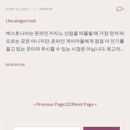
JUNE 11, 2025
WAPKW
0
Uncategorized
에스토니아는 온라인 카지노 산업을 떠올릴 때 가장 먼저 떠
오르는 곳은 아니지만, 온라인 게이머들에게 점점 더 인기를
끌고 있는 곳이며 무시할 수 있는 시장은 아닙니다. 최고의…
READ MORE
« Previous Page
1
2
3
Next Page »