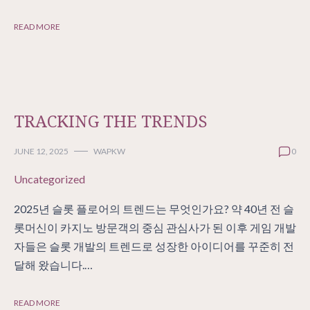
READ MORE
TRACKING THE TRENDS
JUNE 12, 2025
WAPKW
0
Uncategorized
2025년 슬롯 플로어의 트렌드는 무엇인가요? 약 40년 전 슬
롯머신이 카지노 방문객의 중심 관심사가 된 이후 게임 개발
자들은 슬롯 개발의 트렌드로 성장한 아이디어를 꾸준히 전
달해 왔습니다.…
READ MORE