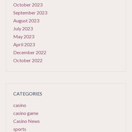
October 2023
September 2023
August 2023
July 2023
May 2023
April 2023
December 2022
October 2022
CATEGORIES
casino
casino game
Casino News
sports