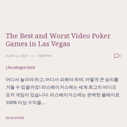
The Best and Worst Video Poker
Games in Las Vegas
JUNE 12, 2025
WAPKW
0
Uncategorized
어디서 놀아야 하고, 어디서 피해야 하며, 어떻게 큰 승리를
거둘 수 있을까요! 라스베이거스에는 세계 최고의 비디오
포커 게임이 있습니다. 라스베이거스에는 완벽한 플레이로
100% 이상 수익을…
READ MORE