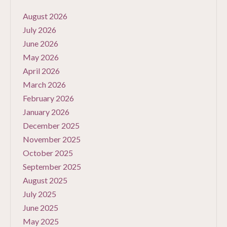
August 2026
July 2026
June 2026
May 2026
April 2026
March 2026
February 2026
January 2026
December 2025
November 2025
October 2025
September 2025
August 2025
July 2025
June 2025
May 2025