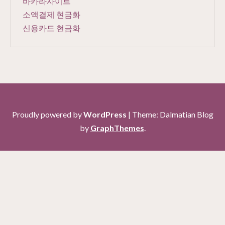
바카라사이트
소액결제 현금화
신용카드 현금화
Proudly powered by
WordPress
|
Theme: Dalmatian Blog
by
GraphThemes
.