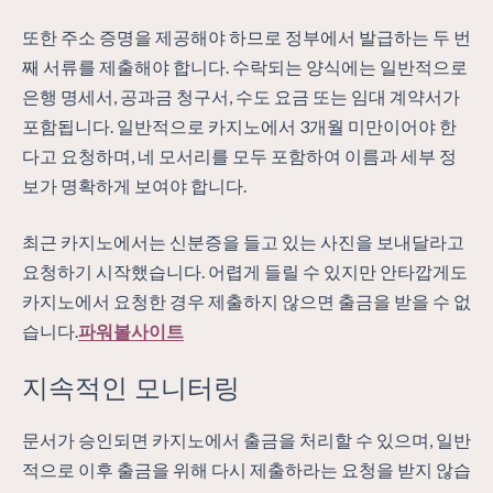
또한 주소 증명을 제공해야 하므로 정부에서 발급하는 두 번
째 서류를 제출해야 합니다. 수락되는 양식에는 일반적으로
은행 명세서, 공과금 청구서, 수도 요금 또는 임대 계약서가
포함됩니다. 일반적으로 카지노에서 3개월 미만이어야 한
다고 요청하며, 네 모서리를 모두 포함하여 이름과 세부 정
보가 명확하게 보여야 합니다.
최근 카지노에서는 신분증을 들고 있는 사진을 보내달라고
요청하기 시작했습니다. 어렵게 들릴 수 있지만 안타깝게도
카지노에서 요청한 경우 제출하지 않으면 출금을 받을 수 없
습니다.
파워볼사이트
지속적인 모니터링
문서가 승인되면 카지노에서 출금을 처리할 수 있으며, 일반
적으로 이후 출금을 위해 다시 제출하라는 요청을 받지 않습