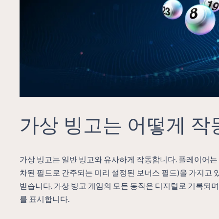
가상 빙고는 어떻게 작
가상 빙고는 일반 빙고와 유사하게 작동합니다. 플레이어는 
차된 필드로 간주되는 미리 설정된 보너스 필드)을 가지고 
받습니다. 가상 빙고 게임의 모든 동작은 디지털로 기록되며,
를 표시합니다.