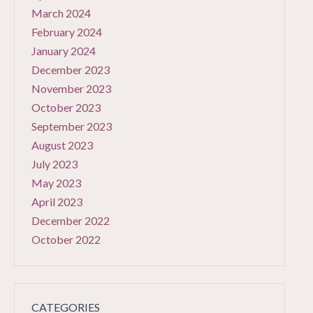
March 2024
February 2024
January 2024
December 2023
November 2023
October 2023
September 2023
August 2023
July 2023
May 2023
April 2023
December 2022
October 2022
CATEGORIES