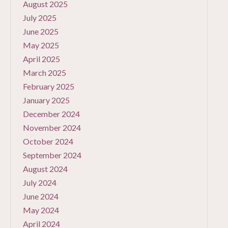
August 2025
July 2025
June 2025
May 2025
April 2025
March 2025
February 2025
January 2025
December 2024
November 2024
October 2024
September 2024
August 2024
July 2024
June 2024
May 2024
April 2024