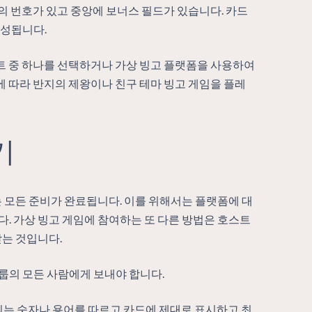
4개의 번호가 있고 중앙에 보너스 필드가 있습니다. 카드
생성됩니다.
세트 중 하나를 선택하거나 가상 빙고 플랫폼을 사용하여
향에 따라 반지의 제왕이나 친구 테마 빙고 게임을 플레
기
는 모든 준비가 완료됩니다. 이를 위해서는 플랫폼에 대
. 가상 빙고 게임에 참여하는 또 다른 방법은 호스트
받는 것입니다.
룹의 모든 사람에게 보내야 합니다.
되는 숫자나 용어를 따르고 카드에 제대로 표시하고 최