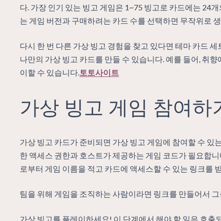
다. 가장 인기 있는 빙고 게임은 1~75 빙고로 카드에는 2
는 게임 버전과 구매하려는 카드 수를 선택하면 무작위로 
다시 한 번 다른 가상 빙고 경험을 찾고 있다면 테마 카드 
나만의 가상 빙고 카드를 만들 수 있습니다. 예를 들어, 취
이할 수 있습니다.
토토사이트
가상 빙고 게임 참여하
가상 빙고 카드가 준비되면 가상 빙고 게임에 참여할 수 있
한 액세스 권한과 호스트가 제공하는 게임 코드가 필요합니다
로부터 게임 이름을 적고 카드에 액세스할 수 있는 링크를 
팀을 위해 게임을 조직하는 사람이라면 링크를 만들어서 그
가상 빙고를 플레이하세요! 이 단계에서 해야 할 일은 호출