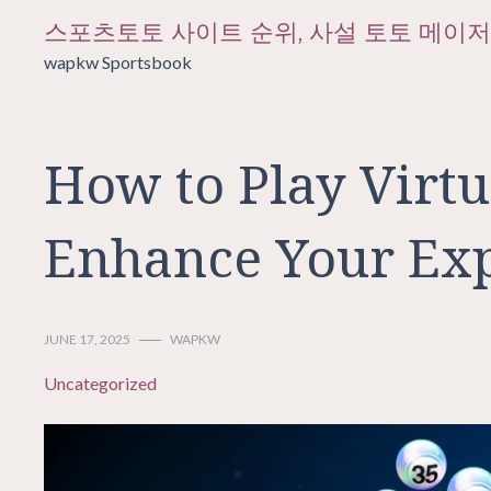
Skip
스포츠토토 사이트 순위, 사설 토토 메이
to
wapkw Sportsbook
content
How to Play Virtu
Enhance Your Ex
JUNE 17, 2025
WAPKW
Uncategorized