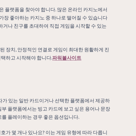
은 플랫폼을 찾아야 합니다. 많은 온라인 카지노에서
가장 좋아하는 카지노 중 하나로 떨어질 수 있습니다
이하거나 친구를 초대하여 직접 게임을 시작할 수 있는
된 장치, 안정적인 연결로 게임이 최대한 원활하게 진
선택하고 시작해야 합니다.
파워볼사이트
의 숫자가 있는 일반 카드이거나 선택한 플랫폼에서 제공하
 일부 플랫폼에서는 빙고 카드에 보고 싶은 용어나 문장
빙고를 플레이하는 경우 좋은 옵션입니다.
호가 몇 개나 있나요? 이는 게임 유형에 따라 다릅니