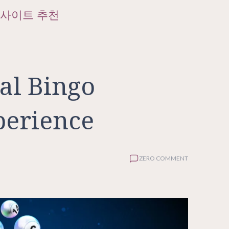
저사이트 추천
al Bingo
perience
ZERO COMMENT