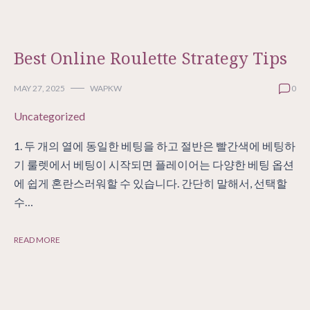
Best Online Roulette Strategy Tips
MAY 27, 2025
WAPKW
0
Uncategorized
1. 두 개의 열에 동일한 베팅을 하고 절반은 빨간색에 베팅하
기 룰렛에서 베팅이 시작되면 플레이어는 다양한 베팅 옵션
에 쉽게 혼란스러워할 수 있습니다. 간단히 말해서, 선택할
수…
READ MORE