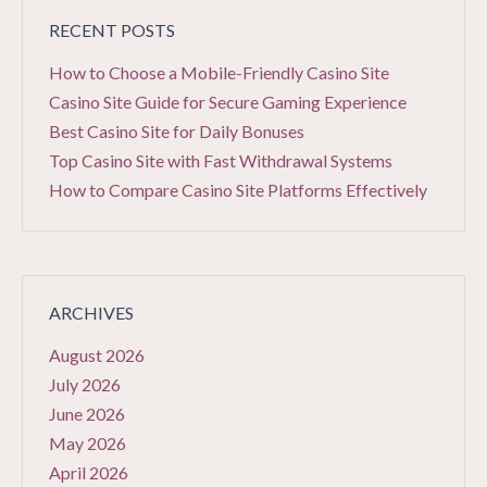
RECENT POSTS
How to Choose a Mobile-Friendly Casino Site
Casino Site Guide for Secure Gaming Experience
Best Casino Site for Daily Bonuses
Top Casino Site with Fast Withdrawal Systems
How to Compare Casino Site Platforms Effectively
ARCHIVES
August 2026
July 2026
June 2026
May 2026
April 2026