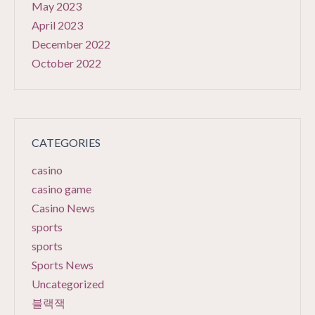
May 2023
April 2023
December 2022
October 2022
CATEGORIES
casino
casino game
Casino News
sports
sports
Sports News
Uncategorized
블랙잭