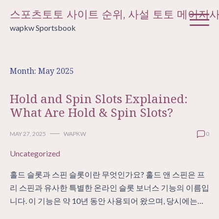
Skip
스포츠토토 사이트 순위, 사설 토토 메이저
to
wapkw Sportsbook
content
Month:
May 2025
Hold and Spin Slots Explained:
What Are Hold & Spin Slots?
MAY 27, 2025
WAPKW
0
Uncategorized
홀드 슬롯과 스핀 슬롯이란 무엇인가요? 홀드 앤 스핀은 프
리 스핀과 유사한 특별한 온라인 슬롯 보너스 기능의 이름입
니다. 이 기능은 약 10년 동안 사용되어 왔으며, 당시에는…