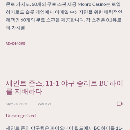
몬로 카지노, 60개의 무료 스핀 제공 Monro Casino는 로열
하이로드 슬롯 게임에서 이메일 수신자만을 위한 매력적인
혜택인 60개의 무료 스핀을 제공합니다. 각 스핀은 0.1유로
의 가치를…
READ MORE
세인트 존스, 11-1 야구 승리로 BC 하이
를 지배하다
MAY 24, 2025
WAPKW
0
Uncategorized
세인트 존의 야구팀은 파이오니어 필드에서 BC 하이를 11-