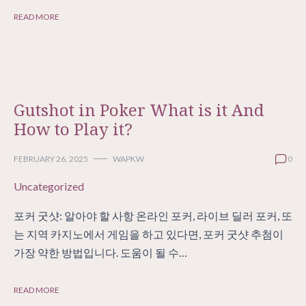
READ MORE
Gutshot in Poker What is it And
How to Play it?
FEBRUARY 26, 2025
WAPKW
0
Uncategorized
포커 굿샷: 알아야 할 사항 온라인 포커, 라이브 딜러 포커, 또
는 지역 카지노에서 게임을 하고 있다면, 포커 굿샷 추첨이
가장 약한 방법입니다. 도움이 될 수…
READ MORE