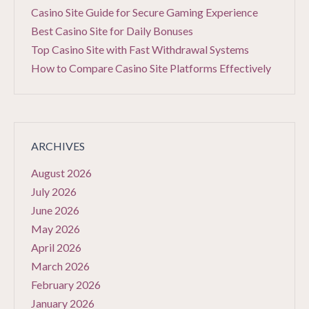
Casino Site Guide for Secure Gaming Experience
Best Casino Site for Daily Bonuses
Top Casino Site with Fast Withdrawal Systems
How to Compare Casino Site Platforms Effectively
ARCHIVES
August 2026
July 2026
June 2026
May 2026
April 2026
March 2026
February 2026
January 2026