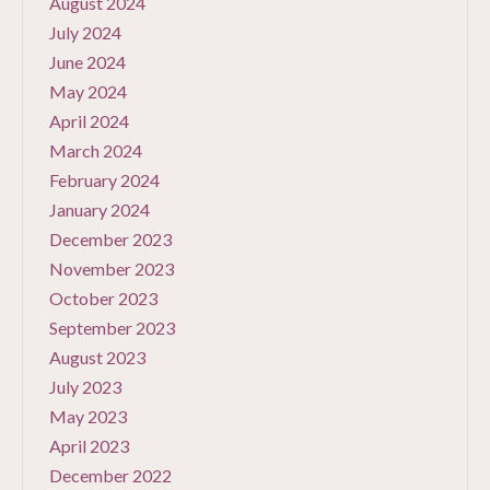
August 2024
July 2024
June 2024
May 2024
April 2024
March 2024
February 2024
January 2024
December 2023
November 2023
October 2023
September 2023
August 2023
July 2023
May 2023
April 2023
December 2022