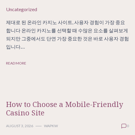
Uncategorized
제대로 된 온라인 카지노 사이트, 사용자 경험이 가장 중요
합니다 온라인 카지노를 선택할 때 수많은 요소를 살펴보게
되지만 그중에서도 단연 가장 중요한 것은 바로 사용자 경험
입니다.…
READ MORE
How to Choose a Mobile-Friendly
Casino Site
AUGUST 3, 2026
WAPKW
0