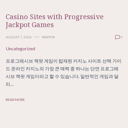
Casino Sites with Progressive
Jackpot Games
AUGUST 7, 2026
WAPKW
0
Uncategorized
프로그레시브 잭팟 게임이 탑재된 카지노 사이트 선택 가이
드 온라인 카지노의 가장 큰 매력 중 하나는 단연 프로그레
시브 잭팟 게임이라고 할 수 있습니다. 일반적인 게임과 달
리…
READ MORE