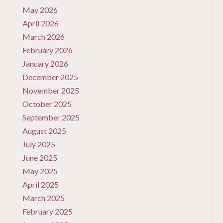
May 2026
April 2026
March 2026
February 2026
January 2026
December 2025
November 2025
October 2025
September 2025
August 2025
July 2025
June 2025
May 2025
April 2025
March 2025
February 2025