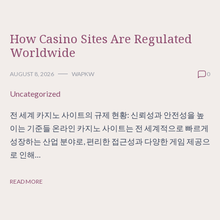
How Casino Sites Are Regulated
Worldwide
AUGUST 8, 2026
WAPKW
0
Uncategorized
전 세계 카지노 사이트의 규제 현황: 신뢰성과 안전성을 높
이는 기준들 온라인 카지노 사이트는 전 세계적으로 빠르게
성장하는 산업 분야로, 편리한 접근성과 다양한 게임 제공으
로 인해…
READ MORE