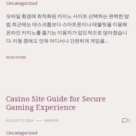
Uncategorized
모바일 환경에 최적화된 카지노 사이트 선택하는 완벽한 방
법 최근에는 데스크톱보다 스마트폰이나 태블릿을 이용해
온라인 카지노를 즐기는 이용자가 압도적으로 많아졌습니
다. 이동 중에도 언제 어디서나 간편하게 게임을…
READ MORE
Casino Site Guide for Secure
Gaming Experience
AUGUST 3, 2026
WAPKW
0
Uncategorized