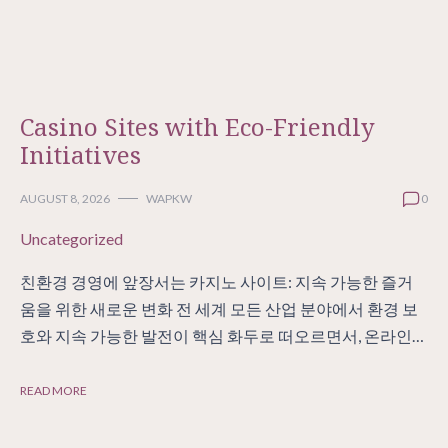
Casino Sites with Eco-Friendly
Initiatives
AUGUST 8, 2026
WAPKW
0
Uncategorized
친환경 경영에 앞장서는 카지노 사이트: 지속 가능한 즐거
움을 위한 새로운 변화 전 세계 모든 산업 분야에서 환경 보
호와 지속 가능한 발전이 핵심 화두로 떠오르면서, 온라인…
READ MORE