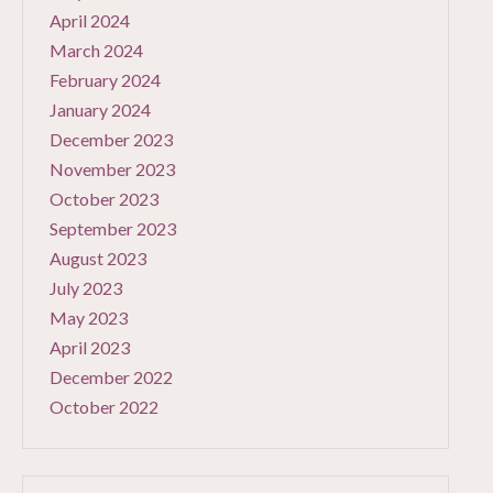
April 2024
March 2024
February 2024
January 2024
December 2023
November 2023
October 2023
September 2023
August 2023
July 2023
May 2023
April 2023
December 2022
October 2022