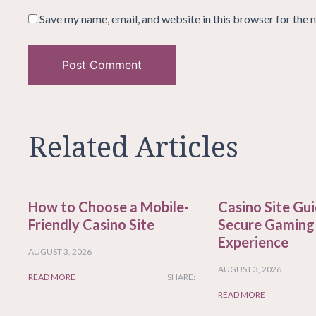
Save my name, email, and website in this browser for the 
Related Articles
How to Choose a Mobile-
Casino Site Gui
Friendly Casino Site
Secure Gaming
Experience
AUGUST 3, 2026
AUGUST 3, 2026
READ MORE
SHARE:
READ MORE