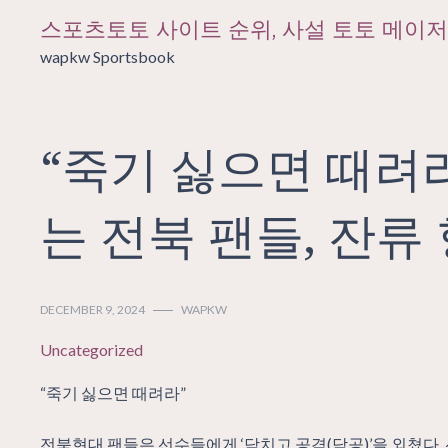
Skip
스포츠토토 사이트 순위, 사설 토토 메이
to
wapkw Sportsbook
content
“죽기 싫으면 때려라
는 전북 팬들, 잔류
DECEMBER 9, 2024
WAPKW
Uncategorized
“죽기 싫으면 때려라”
전북현대 팬들은 선수들에게 ‘닥치고 공격(닥공)’을 외쳤다.