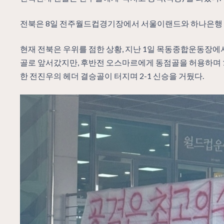
전북은 8일 전주월드컵경기장에서 서울이랜드와 하나은행 K
현재 전북은 우위를 점한 상황, 지난 1일 목동종합운동장에
골로 앞서갔지만, 후반전 오스마르에게 동점골을 허용하며 1
한 전진우의 헤더 결승골이 터지며 2-1 신승을 거뒀다.