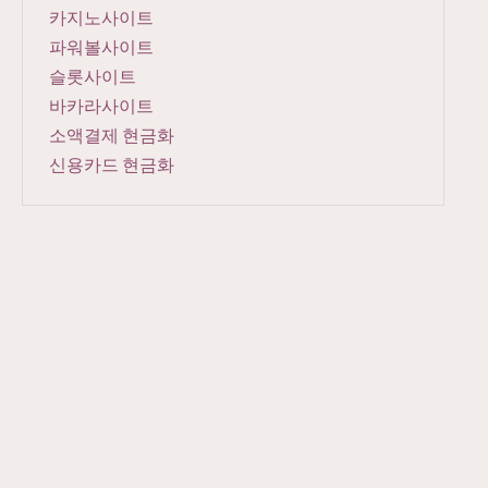
카지노사이트
파워볼사이트
슬롯사이트
바카라사이트
소액결제 현금화
신용카드 현금화