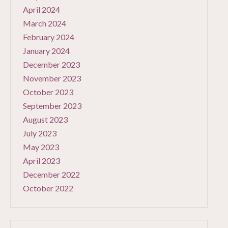
April 2024
March 2024
February 2024
January 2024
December 2023
November 2023
October 2023
September 2023
August 2023
July 2023
May 2023
April 2023
December 2022
October 2022