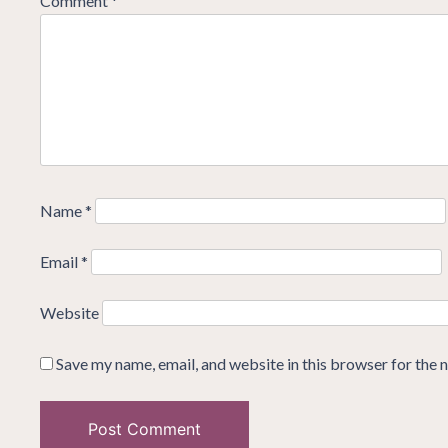
Comment
*
Name
*
Email
*
Website
Save my name, email, and website in this browser for the 