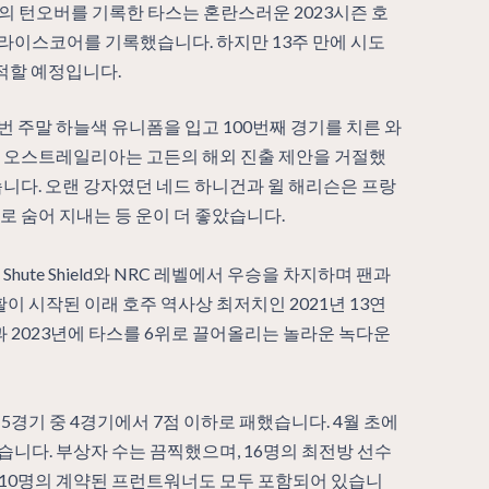
의 턴오버를 기록한 타스는 혼란스러운 2023시즌 호
라이스코어를 기록했습니다. 하지만 13주 만에 시도
이적할 예정입니다.
 주말 하늘색 유니폼을 입고 100번째 경기를 치른 와
비 오스트레일리아는 고든의 해외 진출 제안을 거절했
습니다. 오랜 강자였던 네드 하니건과 윌 해리슨은 프랑
로 숨어 지내는 등 운이 더 좋았습니다.
ute Shield와 NRC 레벨에서 우승을 차지하며 팬과
활이 시작된 이래 호주 역사상 최저치인 2021년 13연
과 2023년에 타스를 6위로 끌어올리는 놀라운 녹다운
5경기 중 4경기에서 7점 이하로 패했습니다. 4월 초에
니다. 부상자 수는 끔찍했으며, 16명의 최전방 선수
고, 10명의 계약된 프런트워너도 모두 포함되어 있습니