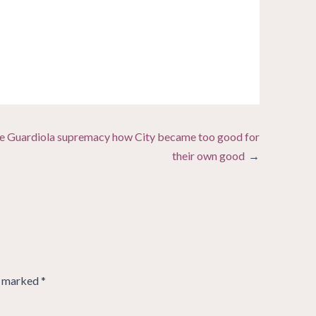
e Guardiola supremacy how City became too good for
their own good
re marked
*