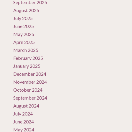
September 2025
August 2025
July 2025
June 2025
May 2025
April 2025
March 2025
February 2025
January 2025
December 2024
November 2024
October 2024
September 2024
August 2024
July 2024
June 2024
May 2024