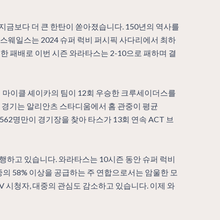
금보다 더 큰 한탄이 쏟아졌습니다. 150년의 역사를
스웨일스는 2024 슈퍼 럭비 퍼시픽 사다리에서 최하
한 패배로 이번 시즌 와라타스는 2-10으로 패하며 결
우며 마이클 셰이카의 팀이 12회 우승한 크루세이더스를
이 경기는 알리안츠 스타디움에서 홈 관중이 평균
562명만이 경기장을 찾아 타스가 13회 연속 ACT 브
행하고 있습니다. 와라타스는 10시즌 동안 슈퍼 럭비
중의 58% 이상을 공급하는 주 연합으로서는 암울한 모
V 시청자, 대중의 관심도 감소하고 있습니다. 이제 와