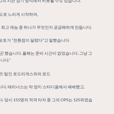
의 시즌 경기 방식에서 비롯될 수도 있습니다.
도로 느리게 시작하여,
최고 재능 중 하나가 무엇인지 궁금해하게 만듭니다.
디포토가 “전환점이 달랐다”고 말했습니다
곤 했습니다. 올해는 준비 시간이 없었습니다. 그냥 그
니다.”
거즈 팀인 로드리게스와의 로드
. 매리너스는 막 양키 스타디움에서 패배했고,
다. 당시 155명의 적격 타자 중 그의 OPS는 125위였습