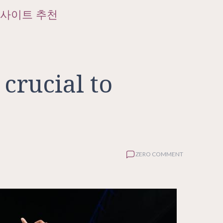
저사이트 추천
crucial to
ZERO COMMENT