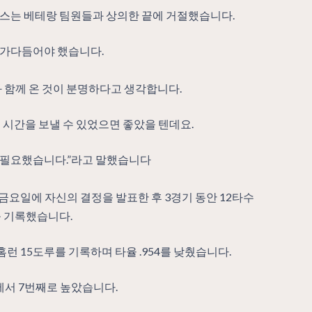
게스는 베테랑 팀원들과 상의한 끝에 거절했습니다.
 가다듬어야 했습니다.
함께 온 것이 분명하다고 생각합니다.
시간을 보낼 수 있었으면 좋았을 텐데요.
 필요했습니다.”라고 말했습니다
요일에 자신의 결정을 발표한 후 3경기 동안 12타수
를 기록했습니다.
, 21홈런 15도루를 기록하며 타율 .954를 낮췄습니다.
에서 7번째로 높았습니다.