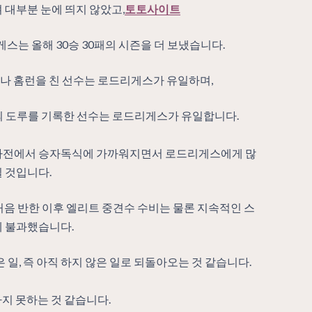
 대부분 눈에 띄지 않았고,
토토사이트
스는 올해 30승 30패의 시즌을 더 보냈습니다.
이나 홈런을 친 선수는 로드리게스가 유일하며,
개의 도루를 기록한 선수는 로드리게스가 유일합니다.
5차전에서 승자독식에 가까워지면서 로드리게스에게 많
 것입니다.
처음 반한 이후 엘리트 중견수 수비는 물론 지속적인 스
 불과했습니다.
일, 즉 아직 하지 않은 일로 되돌아오는 것 같습니다.
지 못하는 것 같습니다.