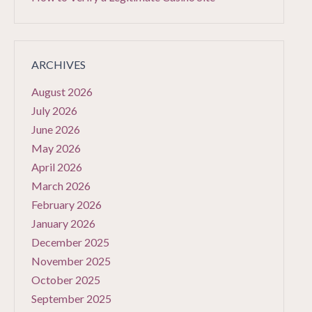
ARCHIVES
August 2026
July 2026
June 2026
May 2026
April 2026
March 2026
February 2026
January 2026
December 2025
November 2025
October 2025
September 2025