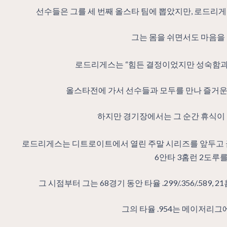
선수들은 그를 세 번째 올스타 팀에 뽑았지만, 로드리
그는 몸을 쉬면서도 마음을
로드리게스는 “힘든 결정이었지만 성숙함과 
올스타전에 가서 선수들과 모두를 만나 즐거운 
하지만 경기장에서는 그 순간 휴식이
로드리게스는 디트로이트에서 열린 주말 시리즈를 앞두고 금
6안타 3홈런 2도루
그 시점부터 그는 68경기 동안 타율 .299/.356/.589
그의 타율 .954는 메이저리그