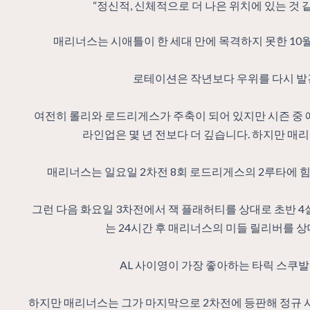
“정신적, 신체적으로 더 나은 위치에 있는 것 같
매리너스는 시애틀이 한 세대 만에 목격하지 못한 10월
로테이션은 작년보다 우위를 다시 발
여전히 롤리와 로드리게스가 주축이 되어 있지만 시즌 중
라인업은 몇 년 전보다 더 깊습니다. 하지만 매
매리너스는 일요일 2차전 8회 로드리게스의 2루타에 힘
그런 다음 화요일 3차전에서 잭 플래허티를 상대로 초반 
는 24시간 후 매리너스의 미들 릴리버를 
AL 사이영이 가장 좋아하는 타릭 스쿠
하지만 매리너스는 그가 마지막으로 2차전에 등판해 정규 시