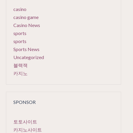
casino
casino game
Casino News
sports
sports
Sports News
Uncategorized
블랙잭
카지노
SPONSOR
토토사이트
카지노사이트