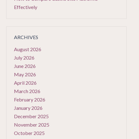
Effectively
ARCHIVES
August 2026
July 2026
June 2026
May 2026
April 2026
March 2026
February 2026
January 2026
December 2025
November 2025
October 2025