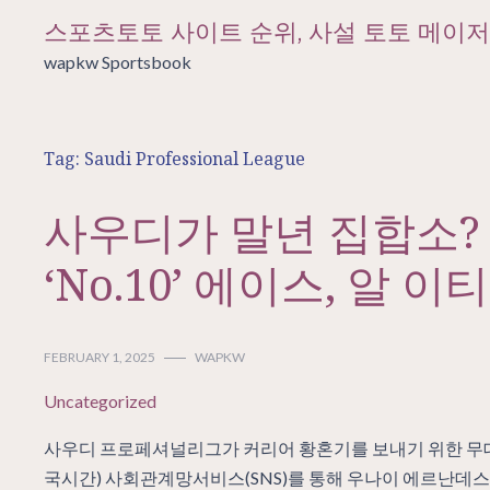
Skip
스포츠토토 사이트 순위, 사설 토토 메이
to
wapkw Sportsbook
content
Tag:
Saudi Professional League
사우디가 말년 집합소?
‘No.10’ 에이스, 알 
FEBRUARY 1, 2025
WAPKW
Uncategorized
사우디 프로페셔널리그가 커리어 황혼기를 보내기 위한 무대
국시간) 사회관계망서비스(SNS)를 통해 우나이 에르난데스