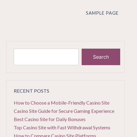
SAMPLE PAGE
Search
RECENT POSTS
How to Choose a Mobile-Friendly Casino Site
Casino Site Guide for Secure Gaming Experience
Best Casino Site for Daily Bonuses
Top Casino Site with Fast Withdrawal Systems
How to Compare Casino Site Platforms