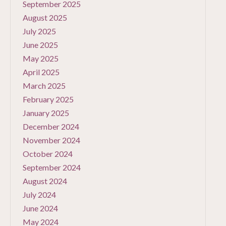
September 2025
August 2025
July 2025
June 2025
May 2025
April 2025
March 2025
February 2025
January 2025
December 2024
November 2024
October 2024
September 2024
August 2024
July 2024
June 2024
May 2024