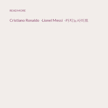
READ MORE
Cristiano Ronaldo
Lionel Messi
카지노사이트