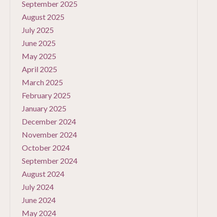
September 2025
August 2025
July 2025
June 2025
May 2025
April 2025
March 2025
February 2025
January 2025
December 2024
November 2024
October 2024
September 2024
August 2024
July 2024
June 2024
May 2024