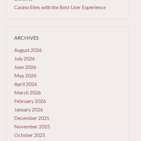
Casino Sites with the Best User Experience
ARCHIVES
August 2026
July 2026
June 2026
May 2026
April 2026
March 2026
February 2026
January 2026
December 2025
November 2025
October 2025