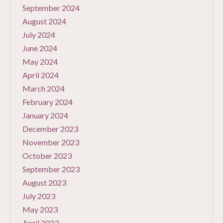
September 2024
August 2024
July 2024
June 2024
May 2024
April 2024
March 2024
February 2024
January 2024
December 2023
November 2023
October 2023
September 2023
August 2023
July 2023
May 2023
April 2023