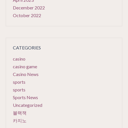
December 2022
October 2022
CATEGORIES
casino
casino game
Casino News
sports
sports
Sports News
Uncategorized
블랙잭
카지노