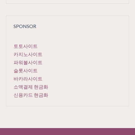
SPONSOR
토토사이트
카지노사이트
파워볼사이트
슬롯사이트
바카라사이트
소액결제 현금화
신용카드 현금화