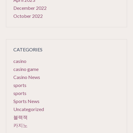
December 2022
October 2022
CATEGORIES
casino
casino game
Casino News
sports
sports
Sports News
Uncategorized
블랙잭
카지노