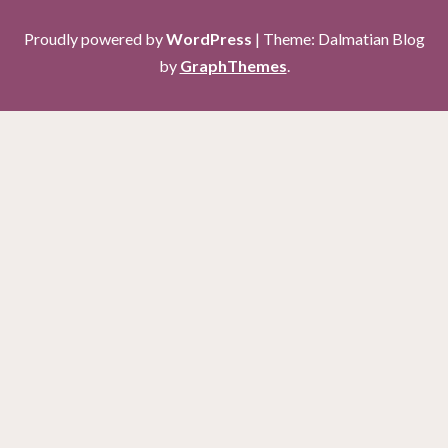
Proudly powered by
WordPress
|
Theme: Dalmatian Blog
by
GraphThemes
.