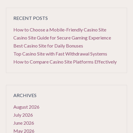
RECENT POSTS
How to Choose a Mobile-Friendly Casino Site
Casino Site Guide for Secure Gaming Experience
Best Casino Site for Daily Bonuses
Top Casino Site with Fast Withdrawal Systems
How to Compare Casino Site Platforms Effectively
ARCHIVES
August 2026
July 2026
June 2026
May 2026