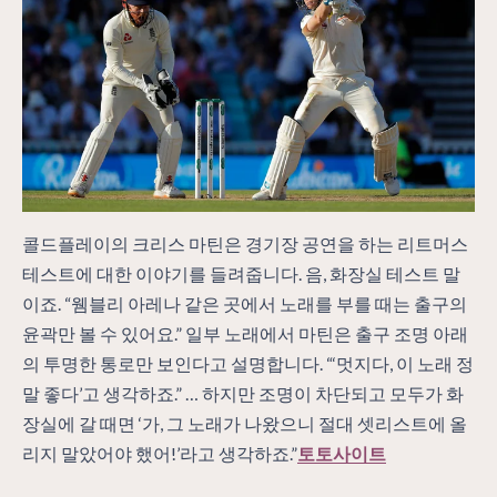
콜드플레이의 크리스 마틴은 경기장 공연을 하는 리트머스
테스트에 대한 이야기를 들려줍니다. 음, 화장실 테스트 말
이죠. “웸블리 아레나 같은 곳에서 노래를 부를 때는 출구의
윤곽만 볼 수 있어요.” 일부 노래에서 마틴은 출구 조명 아래
의 투명한 통로만 보인다고 설명합니다. “‘멋지다, 이 노래 정
말 좋다’고 생각하죠.” … 하지만 조명이 차단되고 모두가 화
장실에 갈 때면 ‘가, 그 노래가 나왔으니 절대 셋리스트에 올
리지 말았어야 했어!’라고 생각하죠.”
토토사이트