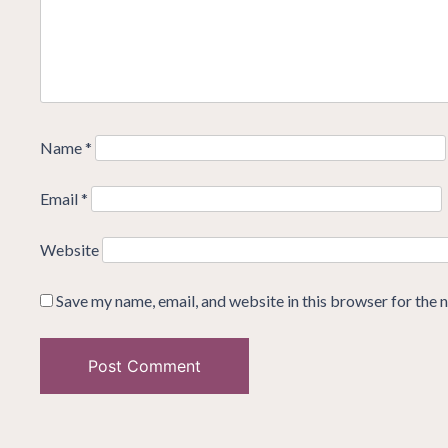
Name
*
Email
*
Website
Save my name, email, and website in this browser for the 