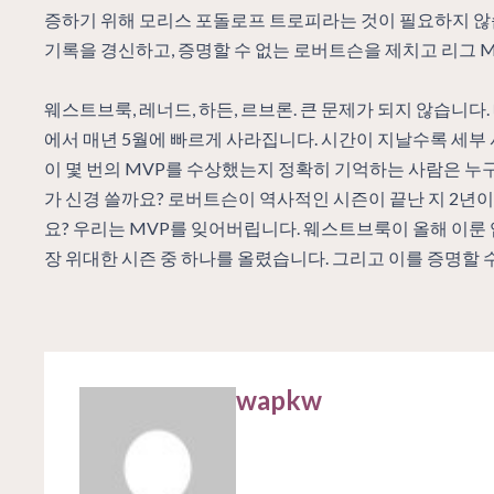
증하기 위해 모리스 포돌로프 트로피라는 것이 필요하지 않습
기록을 경신하고, 증명할 수 없는 로버트슨을 제치고 리그 
웨스트브룩, 레너드, 하든, 르브론. 큰 문제가 되지 않습니다
에서 매년 5월에 빠르게 사라집니다. 시간이 지날수록 세부 
이 몇 번의 MVP를 수상했는지 정확히 기억하는 사람은 누구
가 신경 쓸까요? 로버트슨이 역사적인 시즌이 끝난 지 2년이
요? 우리는 MVP를 잊어버립니다. 웨스트브룩이 올해 이룬 
장 위대한 시즌 중 하나를 올렸습니다. 그리고 이를 증명할 
wapkw