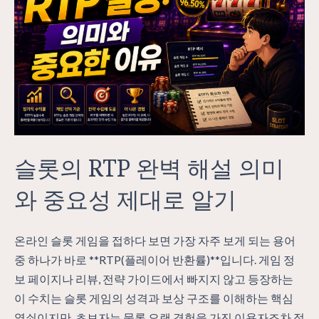
슬롯의 RTP 완벽 해설 의미
와 중요성 제대로 알기
온라인 슬롯 게임을 접하다 보면 가장 자주 보게 되는 용어
중 하나가 바로 **RTP(플레이어 반환률)**입니다. 게임 정
보 페이지나 리뷰, 전략 가이드에서 빠지지 않고 등장하는
이 수치는 슬롯 게임의 성격과 보상 구조를 이해하는 핵심
열쇠이지만, 초보자는 물론 오랜 경험을 가진 이용자조차 정