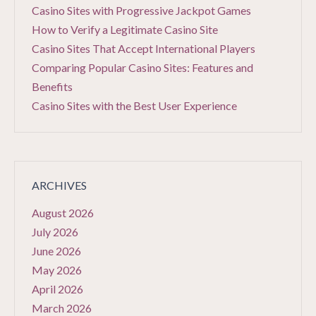
Casino Sites with Progressive Jackpot Games
How to Verify a Legitimate Casino Site
Casino Sites That Accept International Players
Comparing Popular Casino Sites: Features and
Benefits
Casino Sites with the Best User Experience
ARCHIVES
August 2026
July 2026
June 2026
May 2026
April 2026
March 2026