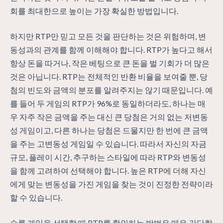
회를 최대한으로 높이는 가장 확실한 방법입니다.
하지만 RTP만 믿고 모든 것을 판단하는 것은 위험하며, 변
동성과의 관계를 함께 이해해야 합니다. RTP가 높다고 해서
항상 돈을 따거나, 작은 베팅으로 큰 돈을 벌 기회가 더 많은
것은 아닙니다. RTP는 전체적인 반환 비율을 보여줄 뿐, 당
첨의 빈도와 금액의 분포를 알려주지는 않기 때문입니다. 예
를 들어 두 게임의 RTP가 96%로 동일하더라도, 하나는 매
우 자주 작은 금액을 주는 대신 큰 당첨은 거의 없는 저변동
성 게임이고, 다른 하나는 당첨은 드물지만 한 번에 큰 금액
을 주는 고변동성 게임일 수 있습니다. 따라서 자신의 자금
규모, 플레이 시간, 추구하는 스타일에 따라 RTP와 변동성
을 함께 고려하여 선택해야 합니다. 높은 RTP에 더해 자신
에게 맞는 변동성을 가진 게임을 찾는 것이 진정한 전략이라
할 수 있습니다.
슬롯 게임을 선택할 때 RTP를 확인하는 방법은 매우 간단합