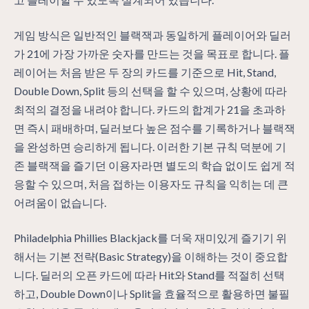
게임 방식은 일반적인 블랙잭과 동일하게 플레이어와 딜러
가 21에 가장 가까운 숫자를 만드는 것을 목표로 합니다. 플
레이어는 처음 받은 두 장의 카드를 기준으로 Hit, Stand,
Double Down, Split 등의 선택을 할 수 있으며, 상황에 따라
최적의 결정을 내려야 합니다. 카드의 합계가 21을 초과하
면 즉시 패배하며, 딜러보다 높은 점수를 기록하거나 블랙잭
을 완성하면 승리하게 됩니다. 이러한 기본 규칙 덕분에 기
존 블랙잭을 즐기던 이용자라면 별도의 학습 없이도 쉽게 적
응할 수 있으며, 처음 접하는 이용자도 규칙을 익히는 데 큰
어려움이 없습니다.
Philadelphia Phillies Blackjack를 더욱 재미있게 즐기기 위
해서는 기본 전략(Basic Strategy)을 이해하는 것이 중요합
니다. 딜러의 오픈 카드에 따라 Hit와 Stand를 적절히 선택
하고, Double Down이나 Split을 효율적으로 활용하면 불필