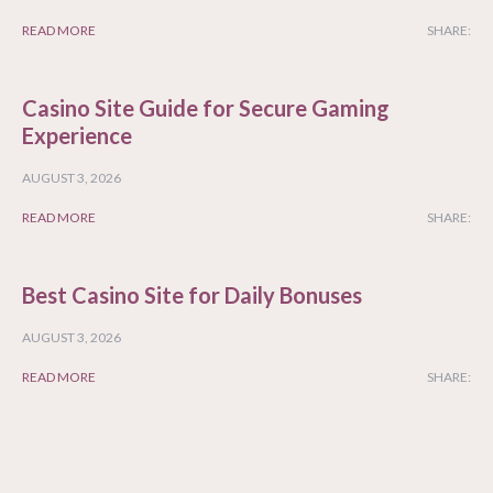
READ MORE
SHARE:
Casino Site Guide for Secure Gaming
Experience
AUGUST 3, 2026
READ MORE
SHARE:
Best Casino Site for Daily Bonuses
AUGUST 3, 2026
READ MORE
SHARE: