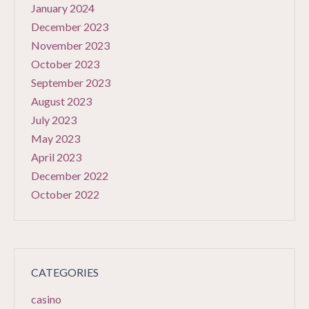
January 2024
December 2023
November 2023
October 2023
September 2023
August 2023
July 2023
May 2023
April 2023
December 2022
October 2022
CATEGORIES
casino