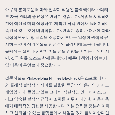
아무리 흥미로운 테마와 전략이 적용된 블랙잭이라 하더라
도 자금 관리의 중요성은 변하지 않습니다. 게임을 시작하기
전에 예산을 미리 설정하고, 계획된 금액 안에서 플레이하는
습관을 갖는 것이 바람직합니다. 연속된 승리나 패배에 따라
감정적으로 베팅 금액을 조정하기보다는 일정한 원칙을 유
지하는 것이 장기적으로 안정적인 플레이에 도움이 됩니다.
블랙잭은 실력과 전략이 어느 정도 영향을 미치는 게임이지
만, 결국 확률 요소도 함께 존재하기 때문에 책임감 있는 게
임 이용이 무엇보다 중요합니다.
결론적으로 Philadelphia Phillies Blackjack은 스포츠 테마
와 클래식 블랙잭의 재미를 결합한 독창적인 온라인 카지노
게임입니다. 몰입감 있는 그래픽, 직관적인 인터페이스, 그
리고 익숙한 블랙잭 규칙이 조화를 이루어 다양한 이용자층
에게 매력적인 경험을 제공합니다. 기본 전략을 충분히 이해
하고 신뢰할 수 있는 플랫폼에서 책임감 있게 플레이한다면