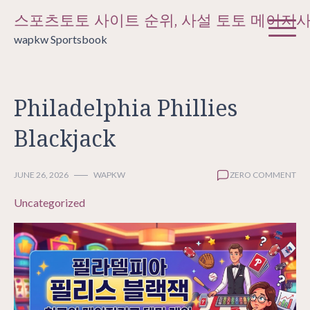
Skip
스포츠토토 사이트 순위, 사설 토토 메이저
to
wapkw Sportsbook
content
Philadelphia Phillies
Blackjack
JUNE 26, 2026
WAPKW
ZERO COMMENT
Uncategorized