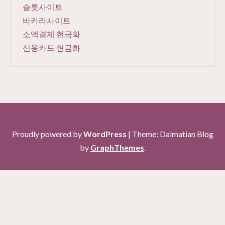
슬롯사이트
바카라사이트
소액결제 현금화
신용카드 현금화
Proudly powered by
WordPress
|
Theme: Dalmatian Blog
by
GraphThemes
.