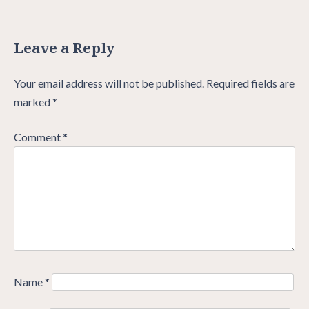
Leave a Reply
Your email address will not be published.
Required fields are
marked
*
Comment
*
Name
*