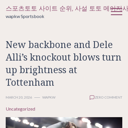
Skip
스포츠토토 사이트 순위, 사설 토토 메이저
to
wapkw Sportsbook
content
New backbone and Dele
Alli’s knockout blows turn
up brightness at
Tottenham
MARCH 20, 2026
WAPKW
ZERO COMMENT
Uncategorized