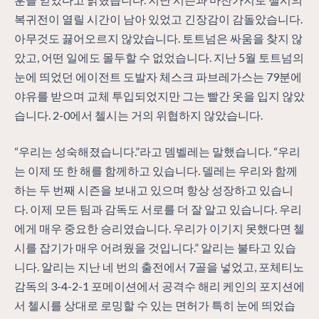
복귀전이 열릴 시간이 남아 있었고 긴장감이 감돌았습니다.
아무것도 끓어오르지 않았습니다. 토트넘은 싸움을 찾지 않
았고, 어떤 일에도 몰두할 수 없었습니다. 지난 5월 토트넘의
눈에 띄었던 에이전트 도발자 체스크 파브레가스는 79분에
야유를 받으며 교체 투입되었지만 그는 빨간 옷을 입지 않았
습니다. 2-0에서 첼시는 거의 위협하지 않았습니다.
“우리는 성숙해졌습니다.”라고 뎀벨레는 말했습니다. “우리
는 이제 또 한 해를 함께하고 있습니다. 델레는 우리와 함께
하는 두 번째 시즌을 보내고 있으며 항상 성장하고 있습니
다. 이제 모든 팀과 감독도 서로를 더 잘 알고 있습니다. 우리
에게 매우 중요한 승리였습니다. 우리가 이기지 못했다면 첼
시를 잡기가 매우 어려웠을 것입니다.” 알리는 불타고 있습
니다. 알리는 지난 네 번의 출전에서 7골을 넣었고, 포체티노
감독의 3-4-2-1 포메이션에서 공격수 해리 케인의 포지션에
서 첼시를 상대로 로밍할 수 있는 면허가 특히 눈에 띄었습