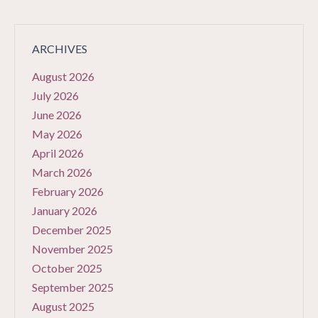
ARCHIVES
August 2026
July 2026
June 2026
May 2026
April 2026
March 2026
February 2026
January 2026
December 2025
November 2025
October 2025
September 2025
August 2025