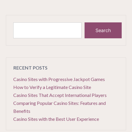
Search
RECENT POSTS
Casino Sites with Progressive Jackpot Games
How to Verify a Legitimate Casino Site
Casino Sites That Accept International Players
Comparing Popular Casino Sites: Features and
Benefits
Casino Sites with the Best User Experience