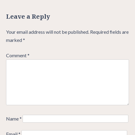
Leave a Reply
Your email address will not be published.
Required fields are
marked
*
Comment
*
Name
*
Email
*