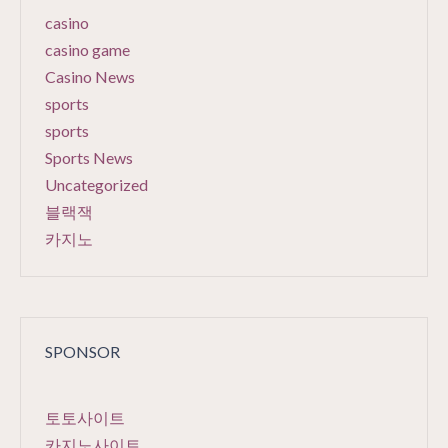
casino
casino game
Casino News
sports
sports
Sports News
Uncategorized
블랙잭
카지노
SPONSOR
토토사이트
카지노사이트