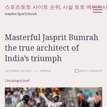
Skip
스포츠토토 사이트 순위, 사설 토토 메이저
to
wapkw Sportsbook
content
Masterful Jasprit Bumrah
the true architect of
India’s triumph
DECEMBER 18, 2025
WAPKW
ZERO COMMENT
Uncategorized