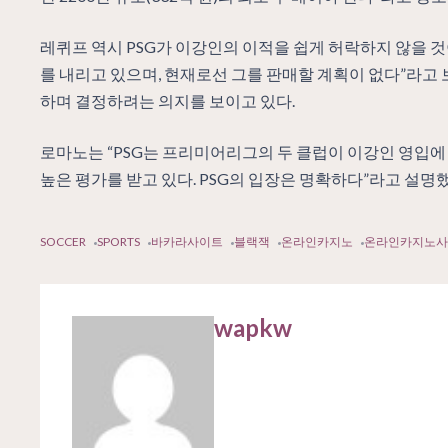
레퀴프 역시 PSG가 이강인의 이적을 쉽게 허락하지 않을 것
를 내리고 있으며, 현재로선 그를 판매할 계획이 없다”라고
하며 결정하려는 의지를 보이고 있다.
로마노는 “PSG는 프리미어리그의 두 클럽이 이강인 영입에 
높은 평가를 받고 있다. PSG의 입장은 명확하다”라고 설명했
SOCCER
SPORTS
바카라사이트
블랙잭
온라인카지노
온라인카지노사
wapkw