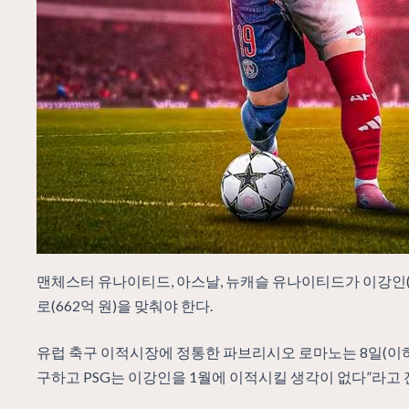
맨체스터 유나이티드, 아스날, 뉴캐슬 유나이티드가 이강인(PS
로(662억 원)을 맞춰야 한다.
유럽 축구 이적시장에 정통한 파브리시오 로마노는 8일(이하
구하고 PSG는 이강인을 1월에 이적시킬 생각이 없다”라고 