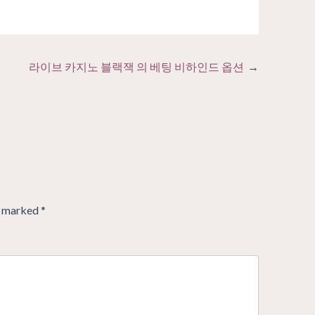
라이브 카지노 블랙잭 의 베팅 비하인드 옵션
re marked
*