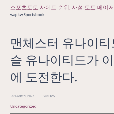
Skip
스포츠토토 사이트 순위, 사설 토토 메이
to
wapkw Sportsbook
content
맨체스터 유나이티드
슬 유나이티드가 이강
에 도전한다.
JANUARY 9, 2025
WAPKW
Uncategorized