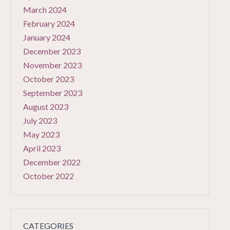
March 2024
February 2024
January 2024
December 2023
November 2023
October 2023
September 2023
August 2023
July 2023
May 2023
April 2023
December 2022
October 2022
CATEGORIES