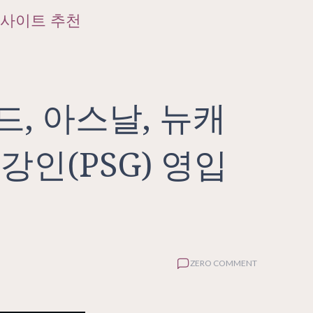
저사이트 추천
, 아스날, 뉴캐
인(PSG) 영입
ZERO COMMENT