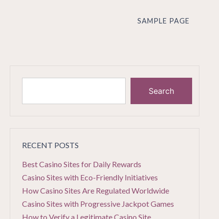
SAMPLE PAGE
Search
RECENT POSTS
Best Casino Sites for Daily Rewards
Casino Sites with Eco-Friendly Initiatives
How Casino Sites Are Regulated Worldwide
Casino Sites with Progressive Jackpot Games
How to Verify a Legitimate Casino Site