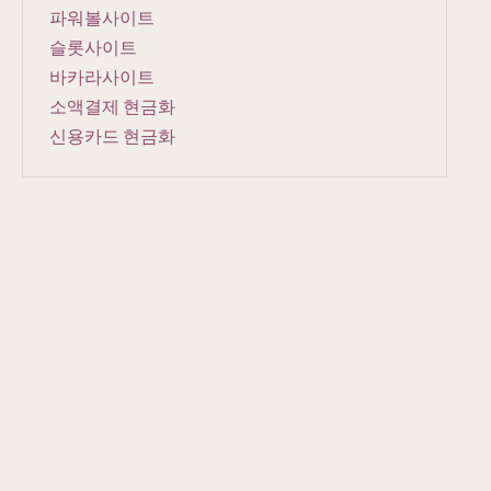
파워볼사이트
슬롯사이트
바카라사이트
소액결제 현금화
신용카드 현금화