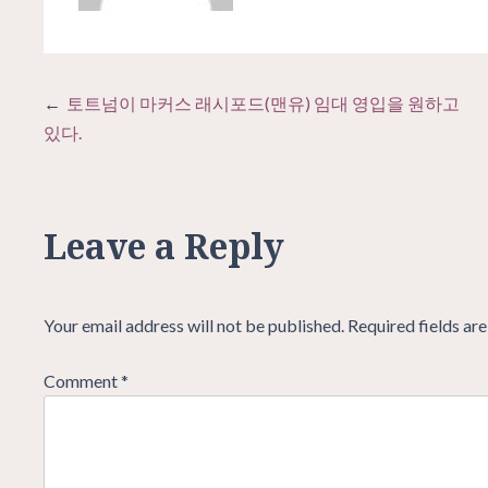
Post
토트넘이 마커스 래시포드(맨유) 임대 영입을 원하고
있다.
navigation
Leave a Reply
Your email address will not be published.
Required fields a
Comment
*