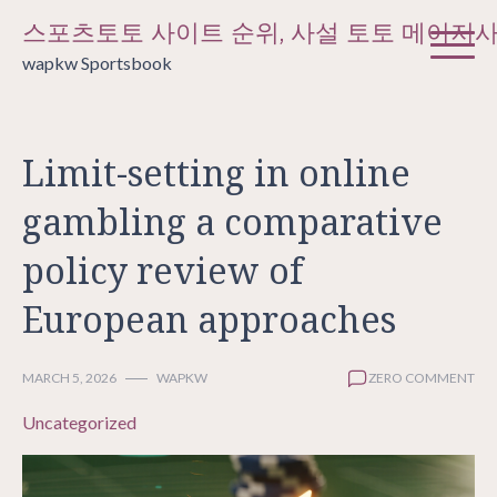
Skip
스포츠토토 사이트 순위, 사설 토토 메이저
to
wapkw Sportsbook
content
Limit-setting in online
gambling a comparative
policy review of
European approaches
MARCH 5, 2026
WAPKW
ZERO COMMENT
Uncategorized