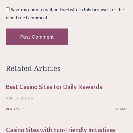
Save my name, email, and website in this browser for the
next time I comment.
Related Articles
Best Casino Sites for Daily Rewards
AUGUST 8, 2026
READ MORE
SHARE:
Casino Sites with Eco-Friendly Initiatives