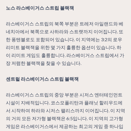
노스 라스베이거스 스트립 블랙잭
라스베이거스 스트립의 북쪽 부분은 트레저 아일랜드와 베
네치아에서 북쪽으로 사하라와 스트랫까지 이어집니다. 또
한 퐁텐블로도 포함되어 있습니다. 이 지역에는 3:2의 로우
리미트 블랙잭을 위한 몇 가지 훌륭한 옵션이 있습니다. 하
이 리미트 게임도 훌륭합니다. 라스베이거스 스트립에서 가
장 저렴한 블랙잭을 찾을 수 있습니다.
센트럴 라스베이거스 스트립 블랙잭
라스베이거스 스트립의 중앙 부분은 시저스 엔터테인먼트
시설이 지배적입니다. 코스모폴리탄과 플래닛 할리우드에
서 시작하여 하라와 시저스 팰리스까지 이어집니다. 이 지역
의 거의 모든 저가형 블랙잭은 6:5입니다. 이 지역의 고가형
게임은 라스베이거스에서 제공하는 최고의 게임 중 하나입