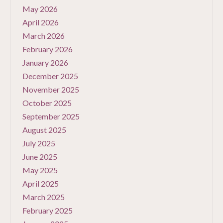
May 2026
April 2026
March 2026
February 2026
January 2026
December 2025
November 2025
October 2025
September 2025
August 2025
July 2025
June 2025
May 2025
April 2025
March 2025
February 2025