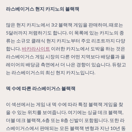
라스베이거스 현지 카지노의 블랙잭
많은 현지 카지노에서 3:2 블랙잭 게임을 판매하며, 때로는
5달러까지 저렴하기도 합니다. 이 목록에 있는 카지노의 종
류는 소규모 클래식 현지 카지노부터 주요 리조트까지 다양
합니다.
바카라사이트
이러한 카지노에서 도박을 하는 것은
라스베이거스 게임 시장의 다른 어떤 지역보다 배당률과 플
레이어의 배당금 측면에서 더 나은 경향이 있습니다. 듀랑고
는 라스베이거스의 최신 현지 카지노입니다.
덱 수에 따른 라스베이거스 블랙잭
이 섹션에서는 게임 내 덱 수에 따라 특정 블랙잭 게임을 찾
을 수 있는 위치를 보여줍니다. 여기에는 싱글 데크 블랙잭,
더블 데크 블랙잭, 6층 또는 8층 신발이 포함됩니다. 또한 라
스베이거스에서 판매되는 모든 블랙잭 변형과 지난 10년 동