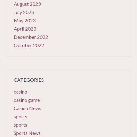
August 2023
July 2023
May 2023
April 2023
December 2022
October 2022
CATEGORIES
casino
casino game
Casino News
sports
sports
Sports News