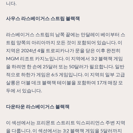
니다.
사우스 라스베이거스 스트립 블랙잭
라스베이거스 스트립의 남쪽 끝에는 만달레이 베이부터 스
트립 양쪽의 아리아까지 모든 것이 포함되어 있습니다. 이
지역은 2024년 4월 트로피카나가 문을 닫은 이후 완전히
MGM 리조트 카지노입니다. 이 지역에서 3:2 블랙잭 게임
을 하려면 한 손에 25달러 또는 50달러가 필요합니다. 일반
적으로 하한가 게임은 6:5 게임입니다. 이 지역의 일부 고급
살롱은 더블 데크 블랙잭 테이블을 포함하여 17개 매장 모
두에 서 있습니다.
다운타운 라스베이거스 블랙잭
이 섹션에서는 프리몬트 스트리트 익스피리언스 주변 지역
을 다룹니다. 이 섹션에서는 3:2 블랙잭 게임을 5달러까지