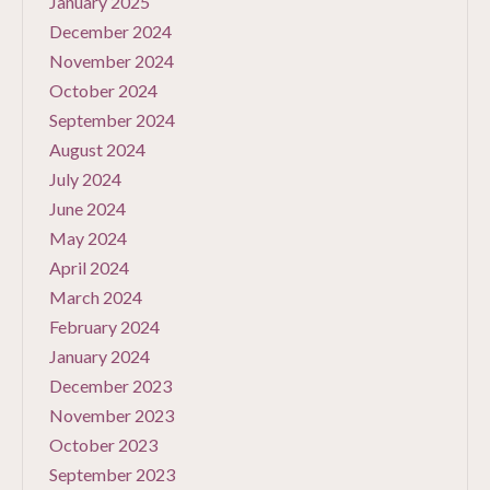
January 2025
December 2024
November 2024
October 2024
September 2024
August 2024
July 2024
June 2024
May 2024
April 2024
March 2024
February 2024
January 2024
December 2023
November 2023
October 2023
September 2023