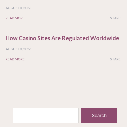
AUGUST 8, 2026
READ MORE
SHARE:
How Casino Sites Are Regulated Worldwide
AUGUST 8, 2026
READ MORE
SHARE:
Search