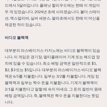
드에서 5달러입니다. 플래닛 할리우드에는 한때 이 게임이
두 개 있었습니다. 2024년 초에 사라졌습니다. 볼더 스테이
션, 엑스칼리버, 실버 세븐스, 팔라초에서도 한때 이 머신을
제공한 적이 있습니다.
비디오 블랙잭
대부분의 라스베이거스 카지노에는 비디오 블랙잭이 있습
니다. 이 게임은 경기장, 멀티플레이어 기계 또는 헤드업 장
치에 있을 수 있습니다. 최소 베팅 금액은 일반적으로 $1,
$2, $3 또는 $5입니다. 대부분의 라스베이거스 비디오 블랙
잭은 6/5를 지불합니다. 일부는 3/2를 지불합니다. 게임 킹
블랙잭과 일부는 짝수 돈을 지불합니다. 기계가 블랙잭이
2/1을 지불한다고 말할 때 속지 마세요. 그 돈의 절반이 원래
베팅 금액입니다. 즉, 블랙잭은 짝수 돈을 지불한다는 뜻입
니다.