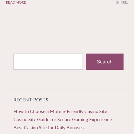
READ MORE
SHARE:
Search
RECENT POSTS
How to Choose a Mobile-Friendly Casino Site
Casino Site Guide for Secure Gaming Experience
Best Casino Site for Daily Bonuses