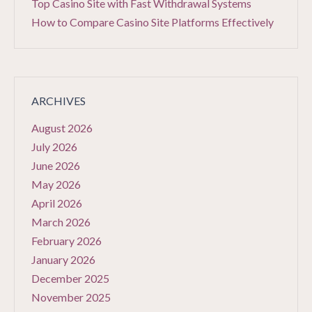
Top Casino Site with Fast Withdrawal Systems
How to Compare Casino Site Platforms Effectively
ARCHIVES
August 2026
July 2026
June 2026
May 2026
April 2026
March 2026
February 2026
January 2026
December 2025
November 2025