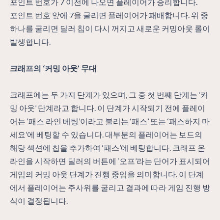
포인트 번호가 7 이전에 나오면 플레이어가 승리합니다.
포인트 번호 앞에 7을 굴리면 플레이어가 패배합니다. 위 중
하나를 굴리면 딜러 칩이 다시 꺼지고 새로운 커밍아웃 롤이
발생합니다.
크래프의 ‘커밍 아웃’ 무대
크래프에는 두 가지 단계가 있으며, 그 중 첫 번째 단계는 ‘커
밍 아웃’ 단계라고 합니다. 이 단계가 시작되기 전에 플레이
어는 ‘패스 라인 베팅’이라고 불리는 ‘패스’ 또는 ‘패스하지 마
세요’에 베팅할 수 있습니다. 대부분의 플레이어는 보드의
해당 섹션에 칩을 추가하여 ‘패스’에 베팅합니다. 크래프 온
라인을 시작하면 딜러의 버튼에 ‘오프’라는 단어가 표시되어
게임의 커밍 아웃 단계가 진행 중임을 의미합니다. 이 단계
에서 플레이어는 주사위를 굴리고 결과에 따라 게임 진행 방
식이 결정됩니다.