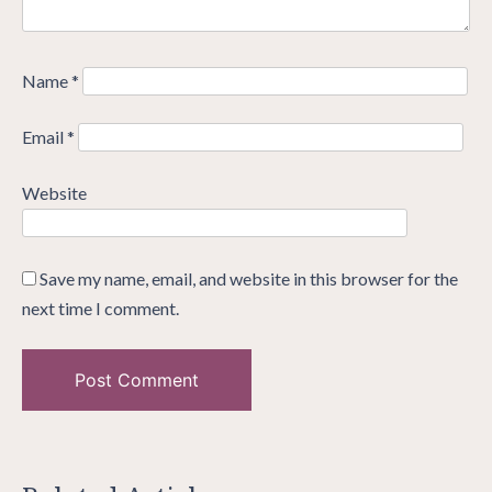
Name
*
Email
*
Website
Save my name, email, and website in this browser for the
next time I comment.