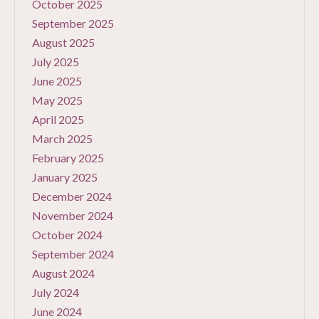
October 2025
September 2025
August 2025
July 2025
June 2025
May 2025
April 2025
March 2025
February 2025
January 2025
December 2024
November 2024
October 2024
September 2024
August 2024
July 2024
June 2024