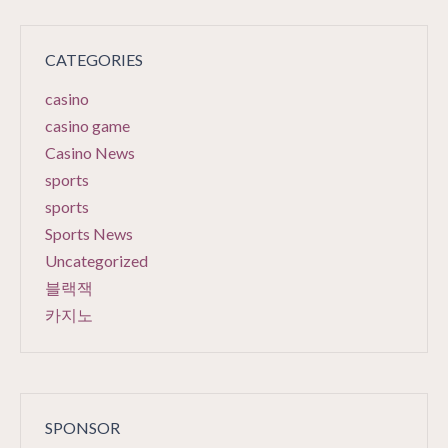
CATEGORIES
casino
casino game
Casino News
sports
sports
Sports News
Uncategorized
블랙잭
카지노
SPONSOR