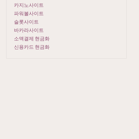
카지노사이트
파워볼사이트
슬롯사이트
바카라사이트
소액결제 현금화
신용카드 현금화