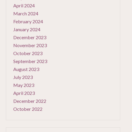
April 2024
March 2024
February 2024
January 2024
December 2023
November 2023
October 2023
September 2023
August 2023
July 2023
May 2023
April 2023
December 2022
October 2022