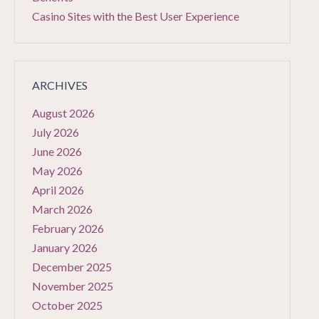
Casino Sites with the Best User Experience
ARCHIVES
August 2026
July 2026
June 2026
May 2026
April 2026
March 2026
February 2026
January 2026
December 2025
November 2025
October 2025