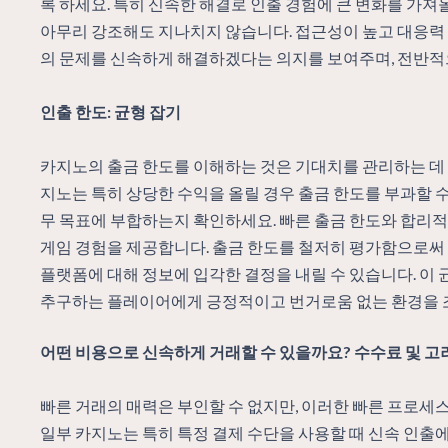
록 하세요. 특히 신속한 해결로 인출 경험에 큰 변화를 가져
아무리 강조해도 지나치지 않습니다. 접근성이 높고 대응력
의 문제를 신속하게 해결하겠다는 의지를 보여주며, 전반적
인출 한도: 균형 잡기
카지노의 출금 한도를 이해하는 것은 기대치를 관리하는 데 
지노는 특히 상당한 수익을 올릴 경우 출금 한도를 부과할 
무 목표에 부합하는지 확인하세요. 빠른 출금 한도와 합리적
게임 경험을 제공합니다. 출금 한도를 철저히 평가함으로써
플랫폼에 대해 정보에 입각한 결정을 내릴 수 있습니다. 이
추구하는 플레이어에게 긍정적이고 번거로움 없는 환경을 
어떤 비용으로 신속하게 거래할 수 있을까요? 수수료 및 고
빠른 거래의 매력은 부인할 수 없지만, 이러한 빠른 프로세
일부 카지노는 특히 특정 결제 수단을 사용할 때 신속 인출