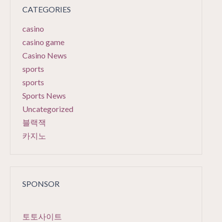
CATEGORIES
casino
casino game
Casino News
sports
sports
Sports News
Uncategorized
블랙잭
카지노
SPONSOR
토토사이트