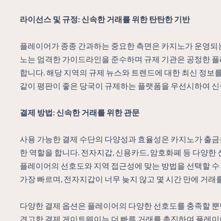
라이선스 및 규정: 신속한 거래를 위한 탄탄한 기반
플레이어가 종종 간과하는 중요한 측면은 카지노가 운영되는
노는 엄격한 가이드라인을 준수하며 규제 기관은 공정한 플레
합니다. 해당 지역의 규제 뉴스와 트렌드에 대한 최신 정보
같이 평판이 좋은 당국이 규제하는 플랫폼을 우선시하여 신
결제 방법: 신속한 거래를 위한 관문
사용 가능한 결제 수단의 다양성과 효율성은 카지노가 출금을
한 역할을 합니다. 전자지갑, 신용카드, 암호화폐 등 다양한
플레이어의 선호도와 지역 접근성에 맞는 방법을 선택할 수
가장 빠르며, 전자지갑이 너무 늦지 않고 몇 시간 만에 거래
다양한 결제 옵션은 플레이어의 다양한 선호도를 충족할 뿐
견고한 결제 게이트웨이는 더 빠른 거래를 촉진하여 플레이