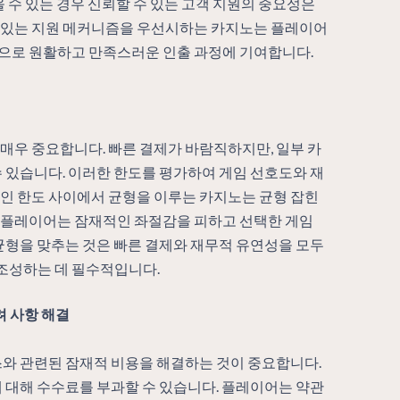
올 수 있는 경우 신뢰할 수 있는 고객 지원의 중요성은
 있는 지원 메커니즘을 우선시하는 카지노는 플레이어
으로 원활하고 만족스러운 인출 과정에 기여합니다.
매우 중요합니다. 빠른 결제가 바람직하지만, 일부 카
수 있습니다. 이러한 한도를 평가하여 게임 선호도와 재
인 한도 사이에서 균형을 이루는 카지노는 균형 잡힌
 플레이어는 잠재적인 좌절감을 피하고 선택한 게임
 균형을 맞추는 것은 빠른 결제와 재무적 유연성을 모두
조성하는 데 필수적입니다.
려 사항 해결
스와 관련된 잠재적 비용을 해결하는 것이 중요합니다.
에 대해 수수료를 부과할 수 있습니다. 플레이어는 약관