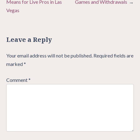
Means for Live Pros in Las
Games and Withdrawals
Vegas
Leave a Reply
Your email address will not be published.
Required fields are
marked
*
Comment
*