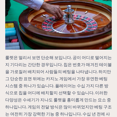
룰렛은 멀리서 보면 단순해 보입니다. 공이 어디로 떨어지는
지 기다리는 간단한 경우입니다. 칩은 번호가 매겨진 테이블
을 가로질러 배치되어 사람들의 베팅을 나타냅니다. 하지만
그 단순한 표면 뒤에는 카지노 게임에서 가장 유연한 베팅
시스템 중 하나가 있습니다. 플레이어는 수십 가지 다른 방
식으로 칩을 어디에 배치할지 선택할 수 있습니다. 이러한
다양성은 수세기가 지나도 룰렛을 흥미롭게 만드는 요소 중
하나입니다. 게임의 전달 방식은 많이 바뀌었지만 베팅 구조
는 여전히 가장 강력한 기능 중 하나입니다. 수십 년 전에 사