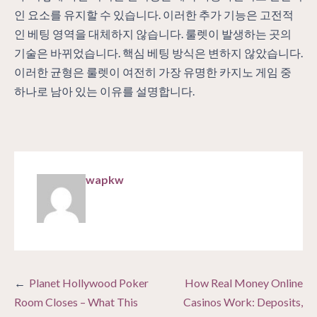
인 요소를 유지할 수 있습니다. 이러한 추가 기능은 고전적
인 베팅 영역을 대체하지 않습니다. 룰렛이 발생하는 곳의
기술은 바뀌었습니다. 핵심 베팅 방식은 변하지 않았습니다.
이러한 균형은 룰렛이 여전히 가장 유명한 카지노 게임 중
하나로 남아 있는 이유를 설명합니다.
wapkw
Post
Planet Hollywood Poker
How Real Money Online
navigation
Room Closes – What This
Casinos Work: Deposits,