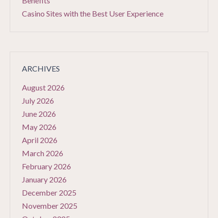
Benefits
Casino Sites with the Best User Experience
ARCHIVES
August 2026
July 2026
June 2026
May 2026
April 2026
March 2026
February 2026
January 2026
December 2025
November 2025