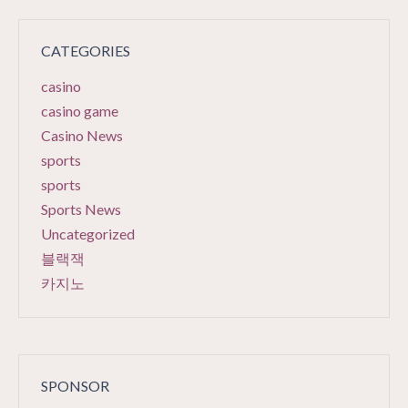
CATEGORIES
casino
casino game
Casino News
sports
sports
Sports News
Uncategorized
블랙잭
카지노
SPONSOR