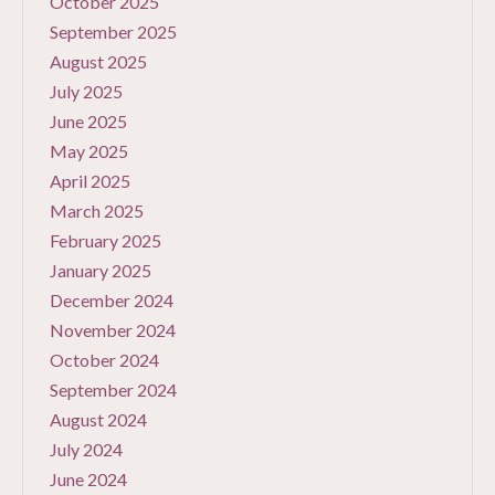
October 2025
September 2025
August 2025
July 2025
June 2025
May 2025
April 2025
March 2025
February 2025
January 2025
December 2024
November 2024
October 2024
September 2024
August 2024
July 2024
June 2024