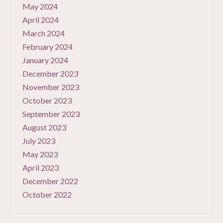
May 2024
April 2024
March 2024
February 2024
January 2024
December 2023
November 2023
October 2023
September 2023
August 2023
July 2023
May 2023
April 2023
December 2022
October 2022