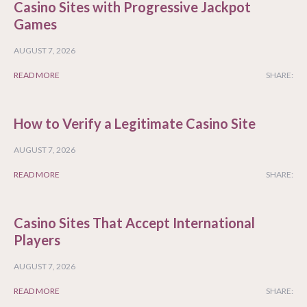
Casino Sites with Progressive Jackpot
Games
AUGUST 7, 2026
READ MORE
SHARE:
How to Verify a Legitimate Casino Site
AUGUST 7, 2026
READ MORE
SHARE:
Casino Sites That Accept International
Players
AUGUST 7, 2026
READ MORE
SHARE: