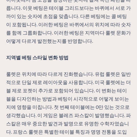
릅니다. 이웃 베팅은 테이블 그리드보다는 바퀴에서 서로 가
까이 있는 숫자에 초점을 맞춥니다. 다른 베팅에는 콜 베팅
이 포함됩니다. 이러한 베팅은 바퀴에서의 위치에 따라 숫자
를 함께 그룹화합니다. 이러한 베팅은 지역마다 룰렛 문화가
어떻게 다르게 발전했는지를 반영합니다.
지역별 베팅 스타일 변화 방법
룰렛은 위치에 따라 다르게 진화했습니다. 유럽 룰렛은 일반
적으로 단일 제로 레이아웃을 사용합니다. 미국 룰렛에는 더
블 제로 포켓이 추가로 포함되어 있습니다. 이 변화는 테이
블을 디자인하는 방법과 베팅이 시각적으로 어떻게 보이는
지에 영향을 미칩니다. 첫 번째 테이블에는 0만 있는 것으로
생각했습니다. 이 게임은 블레즈 파스칼이 발명했습니다. 파
스칼은 매우 중요한 발견과 발명으로 유명한 수학자였습니
다. 프랑스 룰렛은 특별한 테이블 특징과 명명 전통을 도입