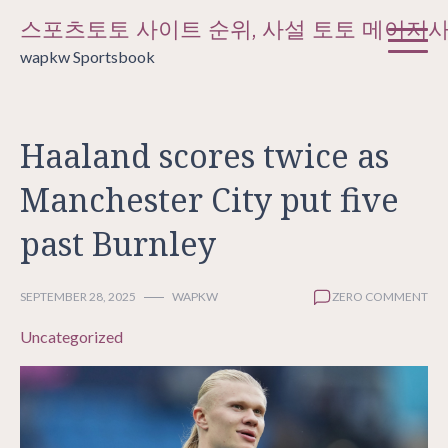
Skip
스포츠토토 사이트 순위, 사설 토토 메이저
to
wapkw Sportsbook
content
Haaland scores twice as
Manchester City put five
past Burnley
SEPTEMBER 28, 2025
WAPKW
ZERO COMMENT
Uncategorized