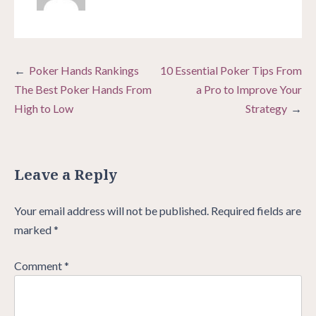
Post
Poker Hands Rankings
10 Essential Poker Tips From
navigation
The Best Poker Hands From
a Pro to Improve Your
High to Low
Strategy
Leave a Reply
Your email address will not be published.
Required fields are
marked
*
Comment
*