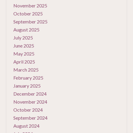
November 2025
October 2025
September 2025
August 2025
July 2025
June 2025
May 2025
April 2025
March 2025
February 2025
January 2025
December 2024
November 2024
October 2024
September 2024
August 2024