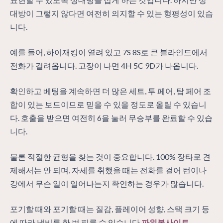
대방이 그렇지 않다면 여전히 의지할 수 있는 형평성이 있습
니다.
예를 들어, 하이재킹이 열려 있고 7S 8S로 큰 블라인드에서
전화가 걸려옵니다. 고장이 나면 4H 5C 9D가 나옵니다.
확인하고 베팅을 계속하면 더 많은 세트, 투 페어, 탑 페어 조
합이 있는 보드이므로 믿을 수 있을 정도로 올릴 수 있습니
다. 호출을 받으면 여전히 6을 눌러 무승부를 완료할 수 있습
니다.
물론 적절한 균형을 찾는 것이 중요합니다. 100% 장타로 견
제해서는 안 되며, 자세를 취했을 때는 전화를 걸어 턴이나
강에서 무슨 일이 일어나는지 확인하는 경우가 많습니다.
포기할 때와 포기할 때는 질감, 플레이어 성향, 스택 크기 등
에 따라 냄비를 한 번 찌를 수 있습니다.
파워볼사이트