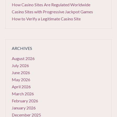
How Casino Sites Are Regulated Worldwide
Casino Sites with Progressive Jackpot Games
How to Verify a Legitimate Casino Site
ARCHIVES
August 2026
July 2026
June 2026
May 2026
April 2026
March 2026
February 2026
January 2026
December 2025