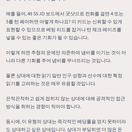
예를 들어, 4S 5S JD 보드에서 굿샷으로 전화를 걸면 4 또는
5를 턴 페어하면 어떻게 하나요? 이 카드는 신뢰할 수 있게
표현할 수 있으므로 베팅 리드를 잡거나 턴 체크 레이즈를
넣을 수 있는 좋은 기회가 될 수 있습니다.
이렇게 하면 추첨의 운에만 의존하여 냄비를 이기는 것이 아
니라 다른 기회를 주어 냄비를 무너뜨리는 것입니다.
물론 상대에 대한 읽기 일반 인구 성향과 선수에 대한 특정
읽기를 고려하는 것은 매우 유용할 것입니다.
끈적끈적하고 쉽게 접히지 않는 상대에 대해 공격적인 접근
방식을 취하는 경향이 적어야 합니다.
동시에, 이 유형의 상대는 즉각적인 배당률을 얻지 못하더라
도 상대하고 싶은 상대입니다. 상대가 부딪히면 더 많은 돈