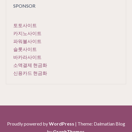
SPONSOR
토토사이트
카지노사이트
파워볼사이트
슬롯사이트
바카라사이트
소액결제 현금화
신용카드 현금화
Proudly powered by
WordPress
|
Theme: Dalmatian Blog
by
GraphThemes
.