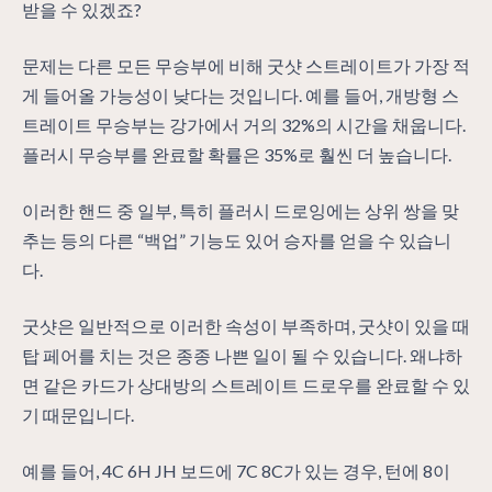
받을 수 있겠죠?
문제는 다른 모든 무승부에 비해 굿샷 스트레이트가 가장 적
게 들어올 가능성이 낮다는 것입니다. 예를 들어, 개방형 스
트레이트 무승부는 강가에서 거의 32%의 시간을 채웁니다.
플러시 무승부를 완료할 확률은 35%로 훨씬 더 높습니다.
이러한 핸드 중 일부, 특히 플러시 드로잉에는 상위 쌍을 맞
추는 등의 다른 “백업” 기능도 있어 승자를 얻을 수 있습니
다.
굿샷은 일반적으로 이러한 속성이 부족하며, 굿샷이 있을 때
탑 페어를 치는 것은 종종 나쁜 일이 될 수 있습니다. 왜냐하
면 같은 카드가 상대방의 스트레이트 드로우를 완료할 수 있
기 때문입니다.
예를 들어, 4C 6H JH 보드에 7C 8C가 있는 경우, 턴에 8이