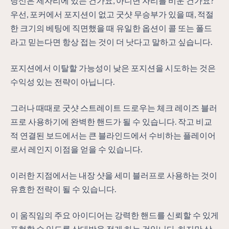
당신은 제자리에 있는 건가요, 아니면 자리를 비운 건가요?
우선, 포커에서 포지션이 없고 굿샷 무승부가 있을 때, 적절
한 크기의 베팅에 직면했을 때 유일한 옵션이 콜 또는 폴드
라고 믿는다면 항상 접는 것이 더 낫다고 말하고 싶습니다.
포지션에서 이탈할 가능성이 낮은 포지션을 시도하는 것은
수익성 있는 전략이 아닙니다.
그러나 때때로 굿샷 스트레이트 드로우는 체크 레이즈 블러
프로 사용하기에 완벽한 핸드가 될 수 있습니다. 작고 비교
적 연결된 보드에서는 큰 블라인드에서 수비하는 플레이어
로서 레인지 이점을 얻을 수 있습니다.
이러한 지점에서는 내장 샷을 세미 블러프로 사용하는 것이
유효한 전략이 될 수 있습니다.
이 움직임의 주요 아이디어는 강력한 핸드를 신뢰할 수 있게
표현할 수 있도록 상대방을 접게 하는 것입니다. 하지만 상