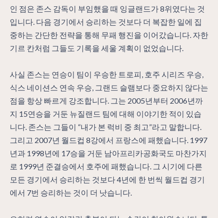
인 점은 존스 감독이 부임했을 때 잉글랜드가 8위였다는 것
입니다. 다음 경기에서 승리하는 것보다 더 복잡한 일에 집
중하는 간단한 전략을 통해 무패 행진을 이어갔습니다. 자한
기르 칸처럼 그들도 기록을 세울 계획이 없었습니다.
사실 존스는 연승이 팀이 우승한 트로피, 호주 시리즈 우승,
식스 네이션스 연속 우승, 그랜드 슬램보다 중요하지 않다는
점을 항상 빠르게 강조합니다. 그는 2005년부터 2006년까
지 15연승을 거둔 뉴질랜드 팀에 대해 이야기한 적이 있습
니다. 존스는 그들이 “내가 본 럭비 중 최고”라고 말합니다.
그리고 2007년 월드컵 8강에서 프랑스에 패했습니다. 1997
년과 1998년에 17승을 거둔 남아프리카공화국도 마찬가지
로 1999년 준결승에서 호주에 패했습니다. 그 시기에 다른
모든 경기에서 승리하는 것보다 4년에 한 번씩 월드컵 경기
에서 7번 승리하는 것이 더 낫습니다.