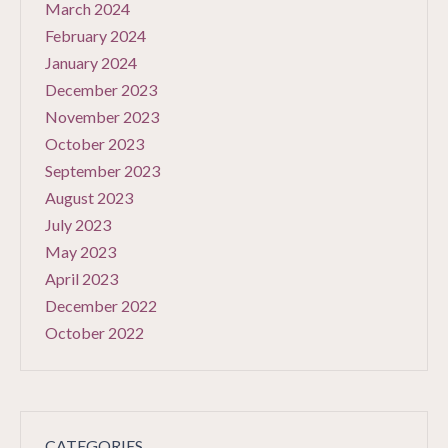
March 2024
February 2024
January 2024
December 2023
November 2023
October 2023
September 2023
August 2023
July 2023
May 2023
April 2023
December 2022
October 2022
CATEGORIES