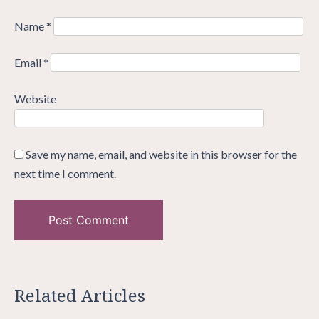
Name
*
Email
*
Website
Save my name, email, and website in this browser for the
next time I comment.
Related Articles