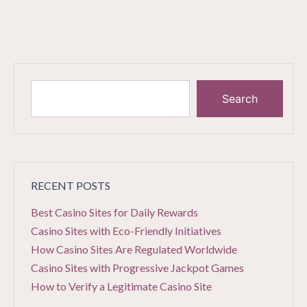
Search
RECENT POSTS
Best Casino Sites for Daily Rewards
Casino Sites with Eco-Friendly Initiatives
How Casino Sites Are Regulated Worldwide
Casino Sites with Progressive Jackpot Games
How to Verify a Legitimate Casino Site