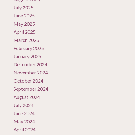
July 2025
June 2025
May 2025
April 2025
March 2025
February 2025
January 2025
December 2024
November 2024
October 2024
September 2024
August 2024
July 2024
June 2024
May 2024
April 2024