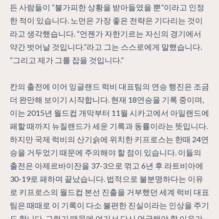
든 사람들이 “불가피한 상황을 받아들였을 뿐”이라고 인정
한 적이 있습니다. 노먼은 가장 좋은 전략은 기다리는 것이
라고 생각했습니다. “언젠가 자한기르는 자신의 경기에서
약간 벗어날 것입니다.”라고 그는 스스로에게 말했습니다.
“그리고 제가 그를 잡을 것입니다.”
칸의 출전에 이어 잉글랜드 럭비 대표팀의 연승 행진은 조금
더 완만해 보이기 시작합니다. 현재 18연승을 기록 중이며,
이는 2015년 월드컵 개막부터 11월 시카고에서 아일랜드에
패할 때까지 뉴질랜드가 세운 기록과 동률이라는 뜻입니다.
하지만 국제 럭비의 산기슭에 위치한 키프로스는 한때 24연
승을 거두었기 때문에 주의해야 할 점이 있습니다. 이들의
출전은 아제르바이잔을 37-3으로 꺾고 6년 후 라트비아에
30-19로 패하며 끝났습니다. 법적으로 불분명하다는 이유
로 키프로스의 월드컵 본선 진출을 거부했던 세계 럭비 대표
팀은 때때로 이 기록이 다소 불편한 진실이라는 인상을 주기
도 합니다. 그렇기 때문에 여기서 다시 언급해야 할 이유가