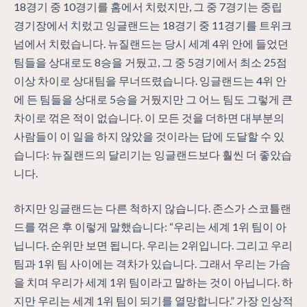
18경기 중 10경기를 홈에서 치렀지만, 그 중 7경기는 중립
경기장에서 치렀고 잉글랜드는 18경기 중 11경기를 트위크
넘에서 치렀습니다. 뉴질랜드는 당시 세계 4위 안에 들었던
팀들을 상대로도 8승을 거뒀고, 그 중 5경기에서 최소 25점
이상 차이로 상대팀을 무너뜨렸습니다. 잉글랜드는 4위 안
에 든 팀들을 상대로 5승을 거뒀지만 그 어느 팀도 그렇게 큰
차이로 꺾은 적이 없습니다. 이 모든 것을 더하면 대부분의
사람들이 이 일을 하지 않았을 것이라는 답에 도달할 수 있
습니다: 뉴질랜드의 달리기는 잉글랜드보다 훨씬 더 좋았습
니다.
하지만 잉글랜드는 다른 척하지 않습니다. 존스가 스코틀랜
드를 꺾은 후 이렇게 말했습니다: “우리는 세계 1위 팀이 아
닙니다. 순위만 보면 됩니다. 우리는 2위입니다. 그리고 우리
팀과 1위 팀 사이에는 격차가 있습니다. 그래서 우리는 가슴
을 치며 우리가 세계 1위 팀이라고 말하는 것이 아닙니다. 하
지만 우리는 세계 1위 팀이 되기를 열망합니다.” 가장 인상적