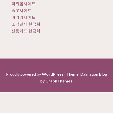
파워볼사이트
슬롯사이트
바카라사이트
소액결제 현금화
신용카드 현금화
Proudly powered by
WordPress
|
Theme: Dalmatian Blog
by
GraphThemes
.