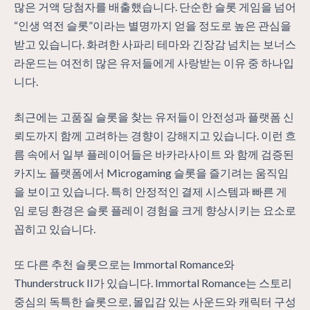
많은 거액 당첨자를 배출했습니다. 단순한 슬롯 게임을 넘어
“인생 역전 슬롯”이라는 별명까지 얻을 정도로 높은 관심을
받고 있습니다. 화려한 사파리 테마와 긴장감 넘치는 보너스
라운드는 여전히 많은 유저들에게 사랑받는 이유 중 하나입
니다.
최근에는 고품질 슬롯을 찾는 유저들이 안전성과 플랫폼 신
뢰도까지 함께 고려하는 경향이 강해지고 있습니다. 이런 흐
름 속에서 일부 플레이어들은 바카라사이트 와 함께 검증된
카지노 플랫폼에서 Microgaming 슬롯을 즐기려는 움직임
을 보이고 있습니다. 특히 안정적인 결제 시스템과 빠른 게
임 로딩 환경은 슬롯 플레이 경험을 크게 향상시키는 요소로
꼽히고 있습니다.
또 다른 추천 슬롯으로는 Immortal Romance와
Thunderstruck II가 있습니다. Immortal Romance는 스토리
중심의 독특한 슬롯으로, 몰입감 있는 사운드와 캐릭터 구성