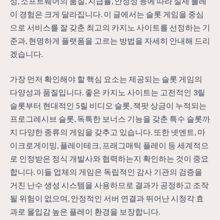
성, 소프트웨어의 품질, 지급률, 안정성 등에 따라 실제 플레
이 경험은 크게 달라집니다. 이 글에서는 슬롯 게임을 중심
으로 서비스를 잘 갖춘 최고의 카지노 사이트를 선정하는 기
준과, 현명하게 플랫폼을 고르는 방법을 자세히 안내해 드리
겠습니다.
가장 먼저 확인해야 할 핵심 요소는 제공되는 슬롯 게임의
다양성과 품질입니다. 좋은 카지노 사이트는 고전적인 3릴
슬롯부터 현대적인 5릴 비디오 슬롯, 잭팟 상금이 누적되는
프로그레시브 슬롯, 독특한 보너스 기능을 갖춘 특수 슬롯까
지 다양한 종류의 게임을 갖추고 있습니다. 또한 넷엔트, 마
이크로게이밍, 플레이테크, 프래그매틱 플레이 등 세계적으
로 인정받은 정식 개발사와 협력하는지 확인하는 것이 중요
합니다. 이들 업체의 게임은 독립적인 감사 기관의 검증을
거친 난수 생성 시스템을 사용하므로 결과가 공정하고 조작
될 위험이 없으며, 안정적인 서버 연결과 뛰어난 시청각 효
과로 몰입감 높은 플레이 환경을 보장합니다.