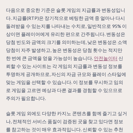
다음으로 중요한 기준은 슬롯 게임의 지급률과 변동성입니
다. 지급률(RTP)은 장기적으로 베팅한 금액 중 얼마나 다시
돌려받을 수 있는지를 나타내는 수치로, 일반적으로 95% 이
상이면 플레이어에게 유리한 편으로 간주됩니다. 변동성은
당첨 빈도와 금액의 크기를 의미하는데, 낮은 변동성은 소액
당첨이 자주 발생하고, 높은 변동성은 당첨 횟수는 적지만
한 번에 큰 금액을 얻을 가능성이 높습니다.
안전놀이터
신
뢰할 수 있는 사이트는 각 게임의 지급률과 변동성 정보를
투명하게 공개하므로, 자신의 자금 규모와 플레이 스타일에
맞는 게임을 선택할 수 있습니다. 이 정보를 무시하고 임의
로 게임을 고르면 예상과 다른 결과를 경험할 수 있으므로
주의가 필요합니다.
슬롯 게임 외에도 다양한 카지노 콘텐츠를 함께 즐기고 싶거
나, 전체적인 서비스 품질이 검증된 곳을 찾고 있다면 정보
를 참고하는 것이 매우 효과적입니다. 신뢰할 수 있는 추천