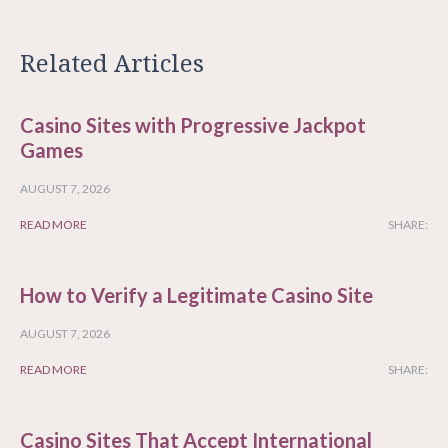
Related Articles
Casino Sites with Progressive Jackpot
Games
AUGUST 7, 2026
READ MORE
SHARE:
How to Verify a Legitimate Casino Site
AUGUST 7, 2026
READ MORE
SHARE:
Casino Sites That Accept International