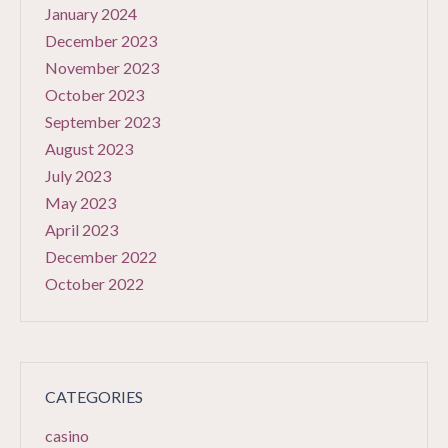
January 2024
December 2023
November 2023
October 2023
September 2023
August 2023
July 2023
May 2023
April 2023
December 2022
October 2022
CATEGORIES
casino