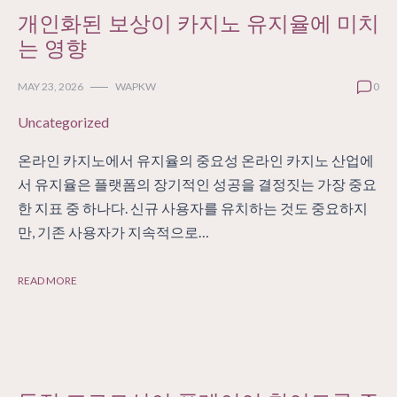
개인화된 보상이 카지노 유지율에 미치
는 영향
MAY 23, 2026
WAPKW
0
Uncategorized
온라인 카지노에서 유지율의 중요성 온라인 카지노 산업에
서 유지율은 플랫폼의 장기적인 성공을 결정짓는 가장 중요
한 지표 중 하나다. 신규 사용자를 유치하는 것도 중요하지
만, 기존 사용자가 지속적으로…
READ MORE