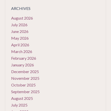
ARCHIVES
August 2026
July 2026
June 2026
May 2026
April 2026
March 2026
February 2026
January 2026
December 2025
November 2025
October 2025
September 2025
August 2025
July 2025