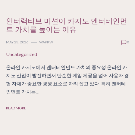
인터랙티브 미션이 카지노 엔터테인먼
트 가치를 높이는 이유
MAY 23, 2026
WAPKW
0
Uncategorized
온라인 카지노에서 엔터테인먼트 가치의 중요성 온라인 카
지노 산업이 발전하면서 단순한 게임 제공을 넘어 사용자 경
험 자체가 중요한 경쟁 요소로 자리 잡고 있다. 특히 엔터테
인먼트 가치는…
READ MORE