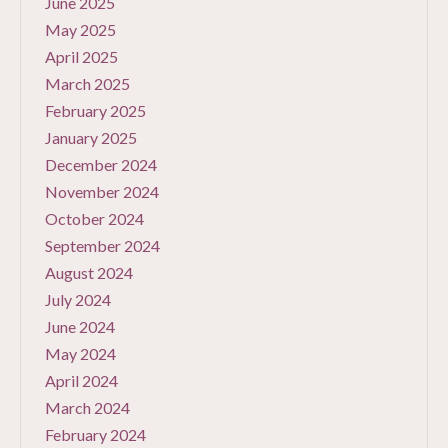
June 2025
May 2025
April 2025
March 2025
February 2025
January 2025
December 2024
November 2024
October 2024
September 2024
August 2024
July 2024
June 2024
May 2024
April 2024
March 2024
February 2024