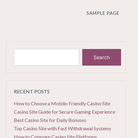
SAMPLE PAGE
Search
RECENT POSTS
How to Choose a Mobile-Friendly Casino Site
Casino Site Guide for Secure Gaming Experience
Best Casino Site for Daily Bonuses
Top Casino Site with Fast Withdrawal Systems
How to Compare Casino Site Platforms