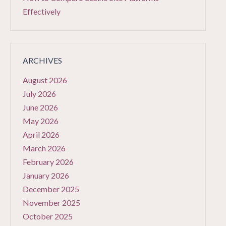
Effectively
ARCHIVES
August 2026
July 2026
June 2026
May 2026
April 2026
March 2026
February 2026
January 2026
December 2025
November 2025
October 2025