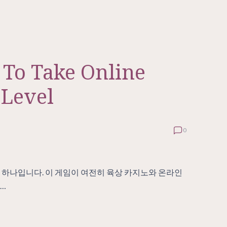
 To Take Online
 Level
0
 하나입니다. 이 게임이 여전히 육상 카지노와 온라인
…