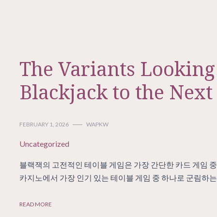
The Variants Looking
Blackjack to the Next
FEBRUARY 1, 2026
WAPKW
Uncategorized
블랙잭의 고전적인 테이블 게임은 가장 간단한 카드 게임 중
카지노에서 가장 인기 있는 테이블 게임 중 하나로 군림하는
READ MORE