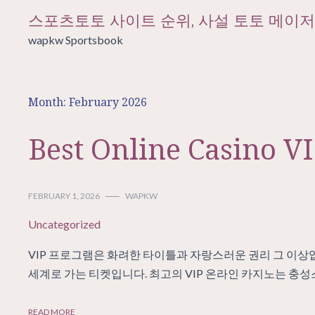
Skip
스포츠토토 사이트 순위, 사설 토토 메이
to
wapkw Sportsbook
content
Month:
February 2026
Best Online Casino V
FEBRUARY 1, 2026
WAPKW
Uncategorized
VIP 프로그램은 화려한 타이틀과 자랑스러운 권리 그 이상입
세계로 가는 티켓입니다. 최고의 VIP 온라인 카지노는 충
READ MORE