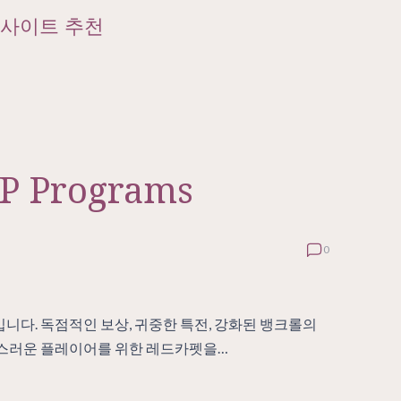
저사이트 추천
IP Programs
0
니다. 독점적인 보상, 귀중한 특전, 강화된 뱅크롤의
성스러운 플레이어를 위한 레드카펫을…