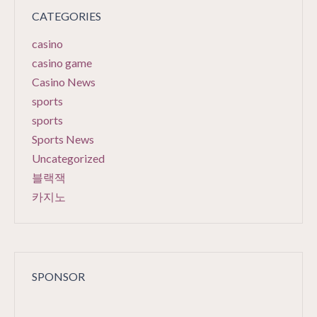
CATEGORIES
casino
casino game
Casino News
sports
sports
Sports News
Uncategorized
블랙잭
카지노
SPONSOR