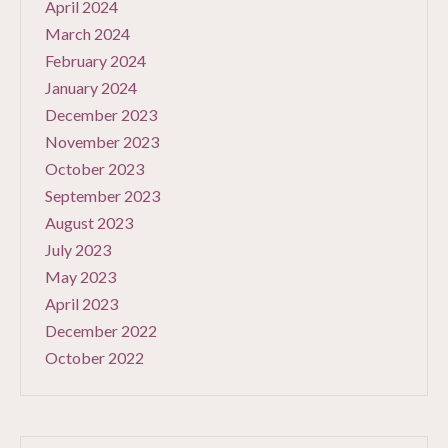
April 2024
March 2024
February 2024
January 2024
December 2023
November 2023
October 2023
September 2023
August 2023
July 2023
May 2023
April 2023
December 2022
October 2022