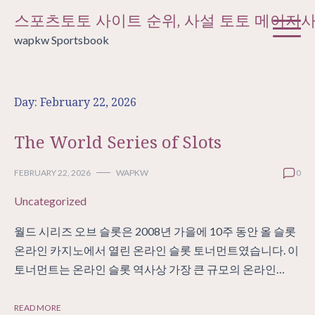
Skip
스포츠토토 사이트 순위, 사설 토토 메이저
to
wapkw Sportsbook
content
Day:
February 22, 2026
The World Series of Slots
FEBRUARY 22, 2026
WAPKW
0
Uncategorized
월드 시리즈 오브 슬롯은 2008년 가을에 10주 동안 올 슬롯
온라인 카지노에서 열린 온라인 슬롯 토너먼트였습니다. 이
토너먼트는 온라인 슬롯 역사상 가장 큰 규모의 온라인…
READ MORE