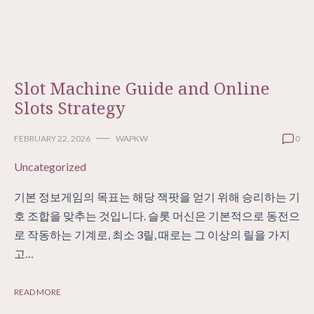
Slot Machine Guide and Online
Slots Strategy
FEBRUARY 22, 2026
WAPKW
0
Uncategorized
기본 정보게임의 목표는 해당 잭팟을 얻기 위해 승리하는 기
호 조합을 맞추는 것입니다. 슬롯 머신은 기본적으로 동전으
로 작동하는 기계로, 최소 3릴, 때로는 그 이상의 릴을 가지
고…
READ MORE