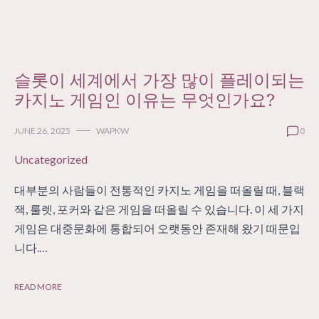
슬롯이 세계에서 가장 많이 플레이되는
카지노 게임인 이유는 무엇인가요?
JUNE 26, 2025
WAPKW
0
Uncategorized
대부분의 사람들이 전통적인 카지노 게임을 떠올릴 때, 블랙
잭, 룰렛, 포커와 같은 게임을 떠올릴 수 있습니다. 이 세 가지
게임은 대중문화에 통합되어 오랫동안 존재해 왔기 때문입
니다.…
READ MORE