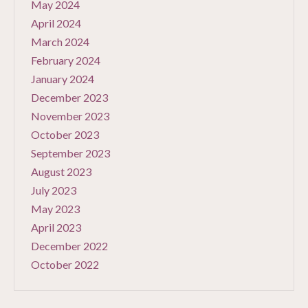
May 2024
April 2024
March 2024
February 2024
January 2024
December 2023
November 2023
October 2023
September 2023
August 2023
July 2023
May 2023
April 2023
December 2022
October 2022