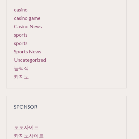
casino
casino game
Casino News
sports
sports
Sports News
Uncategorized
블랙잭
카지노
SPONSOR
토토사이트
카지노사이트