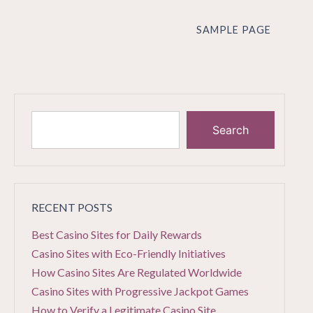
SAMPLE PAGE
Search
RECENT POSTS
Best Casino Sites for Daily Rewards
Casino Sites with Eco-Friendly Initiatives
How Casino Sites Are Regulated Worldwide
Casino Sites with Progressive Jackpot Games
How to Verify a Legitimate Casino Site