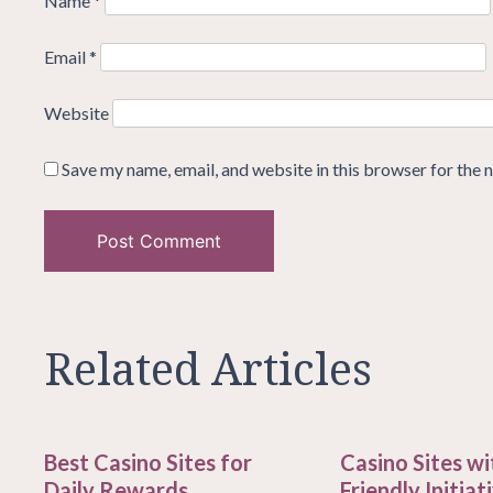
Name
*
Email
*
Website
Save my name, email, and website in this browser for the 
Related Articles
Best Casino Sites for
Casino Sites wi
Daily Rewards
Friendly Initiat