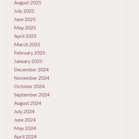
August 2025
July 2025
June 2025
May 2025
April 2025
March 2025
February 2025
January 2025
December 2024
November 2024
October 2024
September 2024
August 2024
July 2024
June 2024
May 2024
April 2024