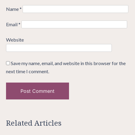
Name
*
Email
*
Website
Save my name, email, and website in this browser for the
next time I comment.
Related Articles