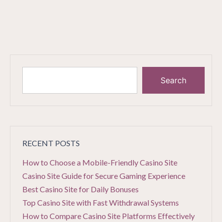
Search
RECENT POSTS
How to Choose a Mobile-Friendly Casino Site
Casino Site Guide for Secure Gaming Experience
Best Casino Site for Daily Bonuses
Top Casino Site with Fast Withdrawal Systems
How to Compare Casino Site Platforms Effectively