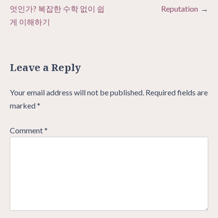
navigation
엇인가? 복잡한 수학 없이 쉽
Reputation
게 이해하기
Leave a Reply
Your email address will not be published.
Required fields are
marked
*
Comment
*