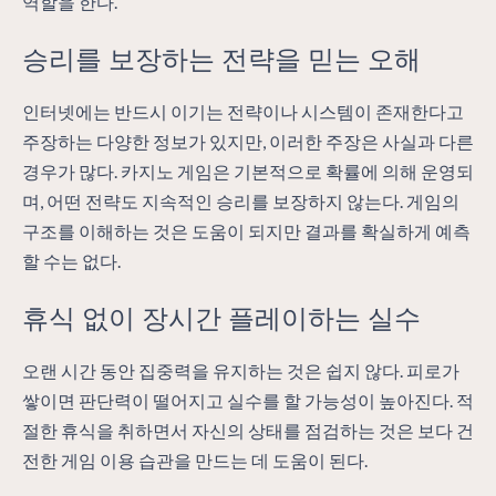
역할을 한다.
승리를 보장하는 전략을 믿는 오해
인터넷에는 반드시 이기는 전략이나 시스템이 존재한다고
주장하는 다양한 정보가 있지만, 이러한 주장은 사실과 다른
경우가 많다. 카지노 게임은 기본적으로 확률에 의해 운영되
며, 어떤 전략도 지속적인 승리를 보장하지 않는다. 게임의
구조를 이해하는 것은 도움이 되지만 결과를 확실하게 예측
할 수는 없다.
휴식 없이 장시간 플레이하는 실수
오랜 시간 동안 집중력을 유지하는 것은 쉽지 않다. 피로가
쌓이면 판단력이 떨어지고 실수를 할 가능성이 높아진다. 적
절한 휴식을 취하면서 자신의 상태를 점검하는 것은 보다 건
전한 게임 이용 습관을 만드는 데 도움이 된다.