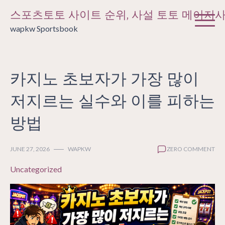
Skip
스포츠토토 사이트 순위, 사설 토토 메이저
to
wapkw Sportsbook
content
카지노 초보자가 가장 많이
저지르는 실수와 이를 피하는
방법
JUNE 27, 2026
WAPKW
ZERO COMMENT
Uncategorized