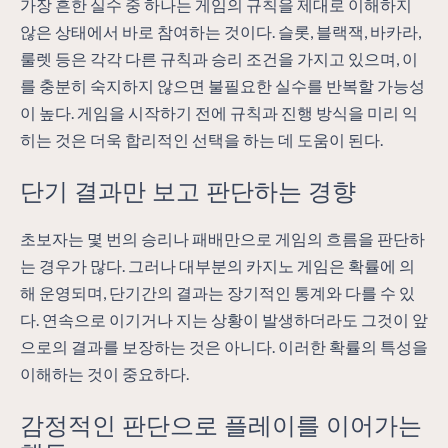
가장 흔한 실수 중 하나는 게임의 규칙을 제대로 이해하지
않은 상태에서 바로 참여하는 것이다. 슬롯, 블랙잭, 바카라,
룰렛 등은 각각 다른 규칙과 승리 조건을 가지고 있으며, 이
를 충분히 숙지하지 않으면 불필요한 실수를 반복할 가능성
이 높다. 게임을 시작하기 전에 규칙과 진행 방식을 미리 익
히는 것은 더욱 합리적인 선택을 하는 데 도움이 된다.
단기 결과만 보고 판단하는 경향
초보자는 몇 번의 승리나 패배만으로 게임의 흐름을 판단하
는 경우가 많다. 그러나 대부분의 카지노 게임은 확률에 의
해 운영되며, 단기간의 결과는 장기적인 통계와 다를 수 있
다. 연속으로 이기거나 지는 상황이 발생하더라도 그것이 앞
으로의 결과를 보장하는 것은 아니다. 이러한 확률의 특성을
이해하는 것이 중요하다.
감정적인 판단으로 플레이를 이어가는