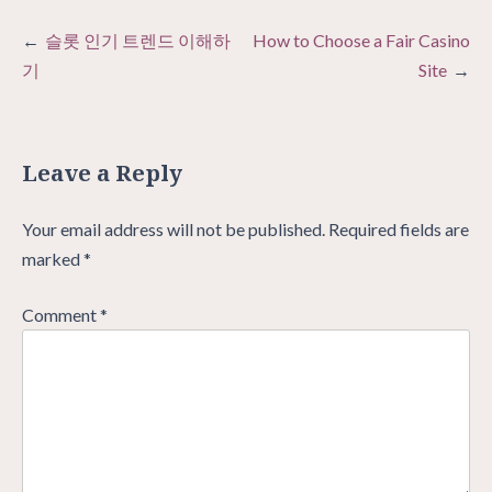
Post
슬롯 인기 트렌드 이해하
How to Choose a Fair Casino
navigation
기
Site
Leave a Reply
Your email address will not be published.
Required fields are
marked
*
Comment
*