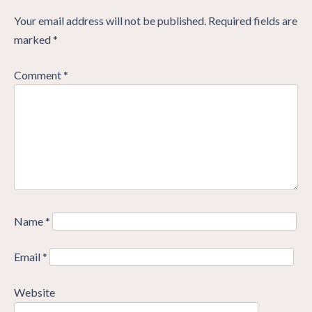
Your email address will not be published.
Required fields are
marked
*
Comment
*
Name
*
Email
*
Website