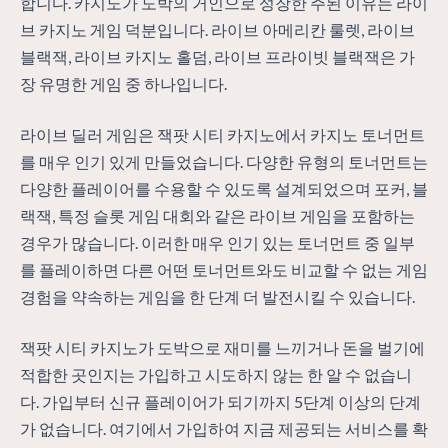
합니다. 카지노가 도박의 거인으로 성장한 주된 이유는 라이
브 카지노 게임 덕분입니다. 라이브 아메리칸 룰렛, 라이브
블랙잭, 라이브 카지노 홀덤, 라이브 프라이빗 블랙잭은 가
장 유명한 게임 중 하나입니다.
라이브 딜러 게임은 잭팟 시티 카지노에서 카지노 토너먼트
를 매우 인기 있게 만들었습니다. 다양한 유형의 토너먼트는
다양한 플레이어를 수용할 수 있도록 설계되었으며 포커, 블
랙잭, 특정 슬롯 게임 대회와 같은 라이브 게임을 포함하는
경우가 많습니다. 이러한 매우 인기 있는 토너먼트 중 일부
를 플레이하면 다른 어떤 토너먼트와도 비교할 수 없는 게임
경험을 약속하는 게임을 한 단계 더 발전시킬 수 있습니다.
잭팟 시티 카지노가 도박으로 재미를 느끼거나 돈을 벌기에
적합한 곳인지는 가입하고 시도하지 않는 한 알 수 없습니
다. 가입부터 신규 플레이어가 되기까지 5단계 이상의 단계
가 없습니다. 여기에서 가입하여 지금 제공되는 서비스를 확