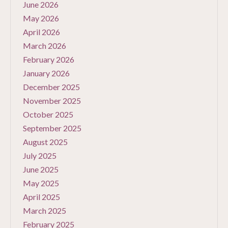
June 2026
May 2026
April 2026
March 2026
February 2026
January 2026
December 2025
November 2025
October 2025
September 2025
August 2025
July 2025
June 2025
May 2025
April 2025
March 2025
February 2025