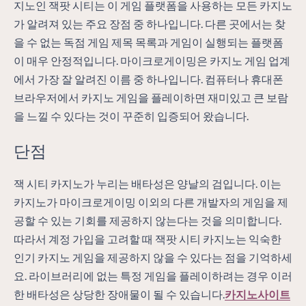
지노인 잭팟 시티는 이 게임 플랫폼을 사용하는 모든 카지노
가 알려져 있는 주요 장점 중 하나입니다. 다른 곳에서는 찾
을 수 없는 독점 게임 제목 목록과 게임이 실행되는 플랫폼
이 매우 안정적입니다. 마이크로게이밍은 카지노 게임 업계
에서 가장 잘 알려진 이름 중 하나입니다. 컴퓨터나 휴대폰
브라우저에서 카지노 게임을 플레이하면 재미있고 큰 보람
을 느낄 수 있다는 것이 꾸준히 입증되어 왔습니다.
단점
잭 시티 카지노가 누리는 배타성은 양날의 검입니다. 이는
카지노가 마이크로게이밍 이외의 다른 개발자의 게임을 제
공할 수 있는 기회를 제공하지 않는다는 것을 의미합니다.
따라서 계정 가입을 고려할 때 잭팟 시티 카지노는 익숙한
인기 카지노 게임을 제공하지 않을 수 있다는 점을 기억하세
요. 라이브러리에 없는 특정 게임을 플레이하려는 경우 이러
한 배타성은 상당한 장애물이 될 수 있습니다.
카지노사이트