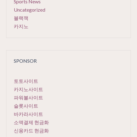
Sports News
Uncategorized
블랙잭
카지노
SPONSOR
토토사이트
카지노사이트
파워볼사이트
슬롯사이트
바카라사이트
소액결제 현금화
신용카드 현금화