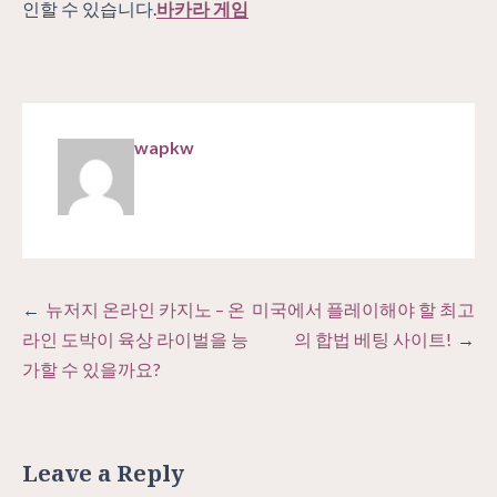
인할 수 있습니다.
바카라 게임
wapkw
Post
뉴저지 온라인 카지노 – 온
미국에서 플레이해야 할 최고
navigation
라인 도박이 육상 라이벌을 능
의 합법 베팅 사이트!
가할 수 있을까요?
Leave a Reply