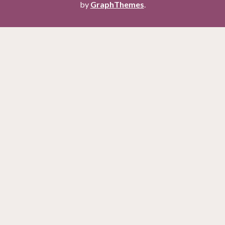
by
GraphThemes
.