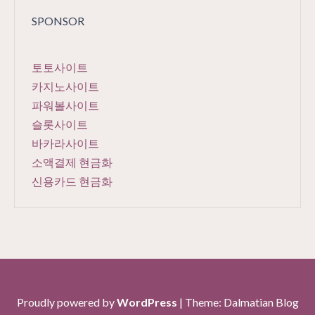
SPONSOR
토토사이트
카지노사이트
파워볼사이트
슬롯사이트
바카라사이트
소액결제 현금화
신용카드 현금화
Proudly powered by
WordPress
|
Theme: Dalmatian Blog