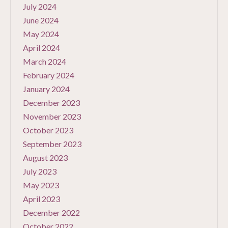
July 2024
June 2024
May 2024
April 2024
March 2024
February 2024
January 2024
December 2023
November 2023
October 2023
September 2023
August 2023
July 2023
May 2023
April 2023
December 2022
October 2022