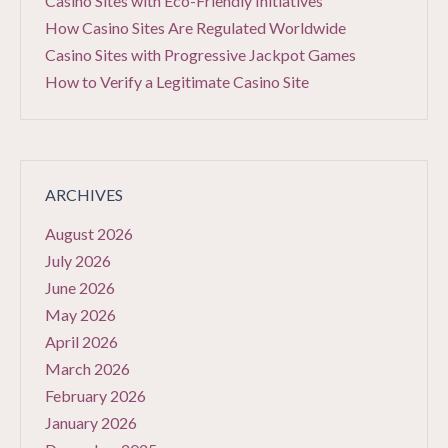
Casino Sites with Eco-Friendly Initiatives
How Casino Sites Are Regulated Worldwide
Casino Sites with Progressive Jackpot Games
How to Verify a Legitimate Casino Site
ARCHIVES
August 2026
July 2026
June 2026
May 2026
April 2026
March 2026
February 2026
January 2026