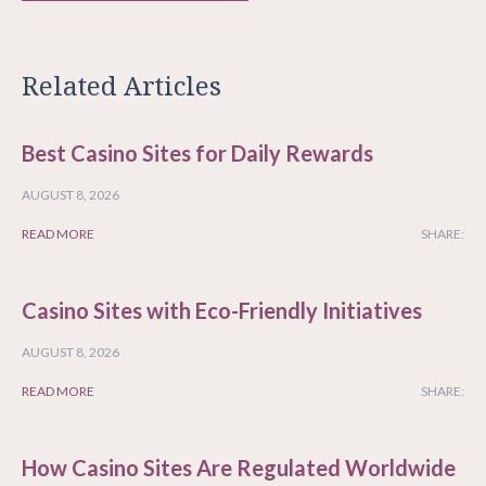
Related Articles
Best Casino Sites for Daily Rewards
AUGUST 8, 2026
READ MORE
SHARE:
Casino Sites with Eco-Friendly Initiatives
AUGUST 8, 2026
READ MORE
SHARE:
How Casino Sites Are Regulated Worldwide