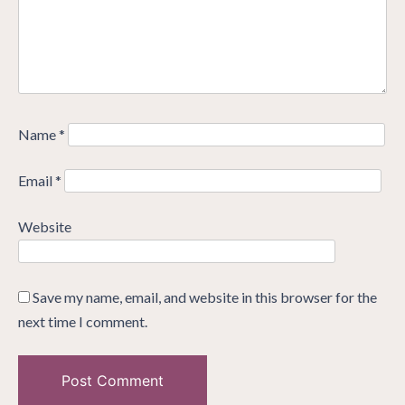
Name
*
Email
*
Website
Save my name, email, and website in this browser for the
next time I comment.