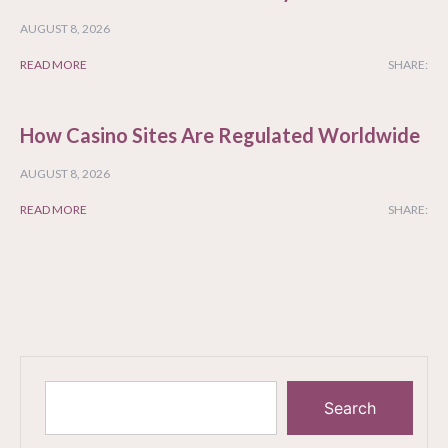
AUGUST 8, 2026
READ MORE
SHARE:
How Casino Sites Are Regulated Worldwide
AUGUST 8, 2026
READ MORE
SHARE:
Search