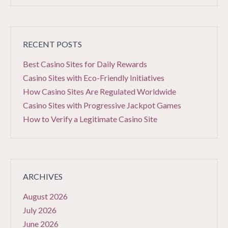
RECENT POSTS
Best Casino Sites for Daily Rewards
Casino Sites with Eco-Friendly Initiatives
How Casino Sites Are Regulated Worldwide
Casino Sites with Progressive Jackpot Games
How to Verify a Legitimate Casino Site
ARCHIVES
August 2026
July 2026
June 2026