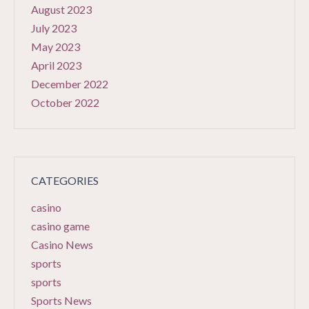
August 2023
July 2023
May 2023
April 2023
December 2022
October 2022
CATEGORIES
casino
casino game
Casino News
sports
sports
Sports News