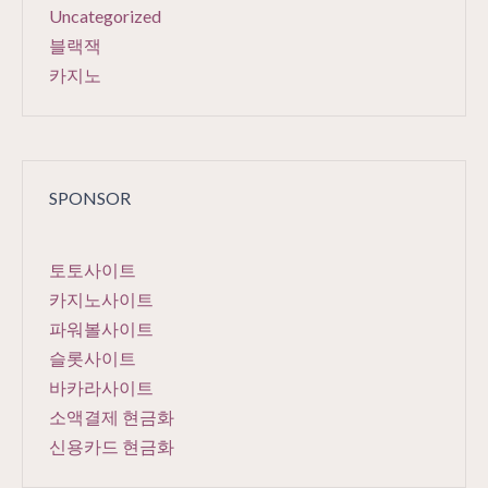
Uncategorized
블랙잭
카지노
SPONSOR
토토사이트
카지노사이트
파워볼사이트
슬롯사이트
바카라사이트
소액결제 현금화
신용카드 현금화