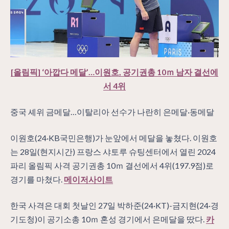
[올림픽] ‘아깝다 메달’…이원호, 공기권총 10ｍ 남자 결선에
서 4위
중국 셰위 금메달…이탈리아 선수가 나란히 은메달·동메달
이원호(24·KB국민은행)가 눈앞에서 메달을 놓쳤다. 이원호
는 28일(현지시간) 프랑스 샤토루 슈팅센터에서 열린 2024
파리 올림픽 사격 공기권총 10ｍ 결선에서 4위(197.9점)로
경기를 마쳤다.
메이저사이트
한국 사격은 대회 첫날인 27일 박하준(24·KT)-금지현(24·경
기도청)이 공기소총 10ｍ 혼성 경기에서 은메달을 땄다.
카