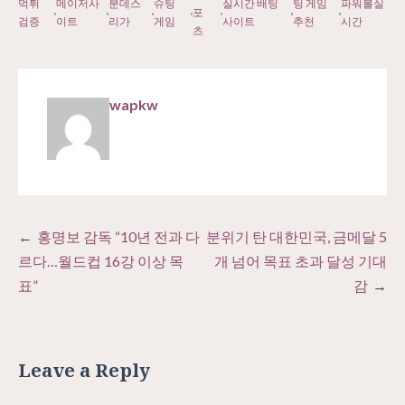
먹튀
메이저사
분데스
슈팅
실시간 배팅
팅 게임
파워볼실
포
검증
이트
리가
게임
사이트
추천
시간
츠
wapkw
Post
홍명보 감독 “10년 전과 다
분위기 탄 대한민국, 금메달 5
navigation
르다…월드컵 16강 이상 목
개 넘어 목표 초과 달성 기대
표”
감
Leave a Reply