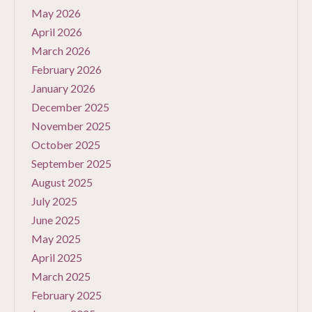
May 2026
April 2026
March 2026
February 2026
January 2026
December 2025
November 2025
October 2025
September 2025
August 2025
July 2025
June 2025
May 2025
April 2025
March 2025
February 2025