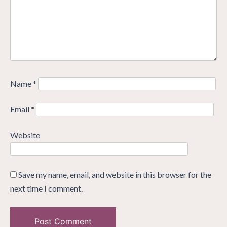
Name
*
Email
*
Website
Save my name, email, and website in this browser for the
next time I comment.