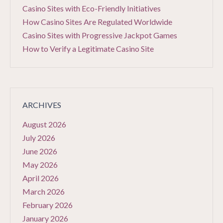
Casino Sites with Eco-Friendly Initiatives
How Casino Sites Are Regulated Worldwide
Casino Sites with Progressive Jackpot Games
How to Verify a Legitimate Casino Site
ARCHIVES
August 2026
July 2026
June 2026
May 2026
April 2026
March 2026
February 2026
January 2026