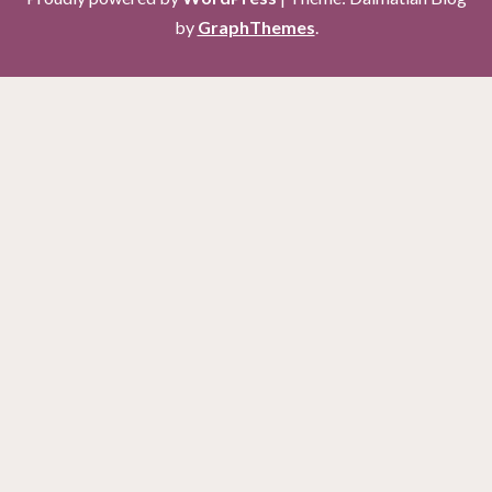
by
GraphThemes
.