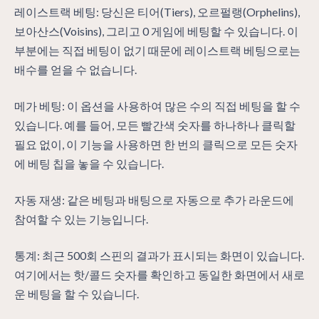
레이스트랙 베팅: 당신은 티어(Tiers), 오르펄랭(Orphelins),
보아산스(Voisins), 그리고 0 게임에 베팅할 수 있습니다. 이
부분에는 직접 베팅이 없기 때문에 레이스트랙 베팅으로는
배수를 얻을 수 없습니다.
메가 베팅: 이 옵션을 사용하여 많은 수의 직접 베팅을 할 수
있습니다. 예를 들어, 모든 빨간색 숫자를 하나하나 클릭할
필요 없이, 이 기능을 사용하면 한 번의 클릭으로 모든 숫자
에 베팅 칩을 놓을 수 있습니다.
자동 재생: 같은 베팅과 배팅으로 자동으로 추가 라운드에
참여할 수 있는 기능입니다.
통계: 최근 500회 스핀의 결과가 표시되는 화면이 있습니다.
여기에서는 핫/콜드 숫자를 확인하고 동일한 화면에서 새로
운 베팅을 할 수 있습니다.