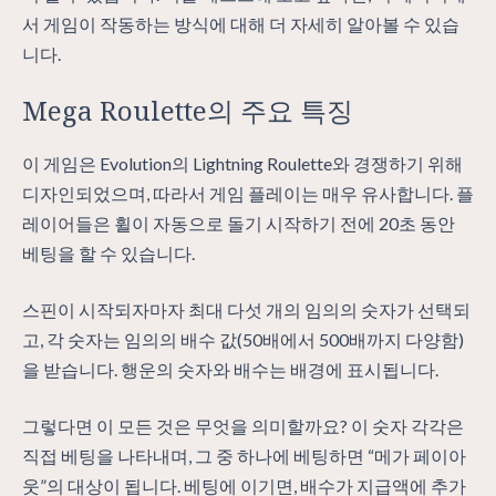
서 게임이 작동하는 방식에 대해 더 자세히 알아볼 수 있습
니다.
Mega Roulette의 주요 특징
이 게임은 Evolution의 Lightning Roulette와 경쟁하기 위해
디자인되었으며, 따라서 게임 플레이는 매우 유사합니다. 플
레이어들은 휠이 자동으로 돌기 시작하기 전에 20초 동안
베팅을 할 수 있습니다.
스핀이 시작되자마자 최대 다섯 개의 임의의 숫자가 선택되
고, 각 숫자는 임의의 배수 값(50배에서 500배까지 다양함)
을 받습니다. 행운의 숫자와 배수는 배경에 표시됩니다.
그렇다면 이 모든 것은 무엇을 의미할까요? 이 숫자 각각은
직접 베팅을 나타내며, 그 중 하나에 베팅하면 “메가 페이아
웃”의 대상이 됩니다. 베팅에 이기면, 배수가 지급액에 추가