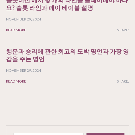
요? 슬롯 라인과 페이 테이블 설명
NOVEMBER 29, 2024
READ MORE
SHARE:
행운과 승리에 관한 최고의 도박 명언과 가장 영
감을 주는 명언
NOVEMBER 29, 2024
READ MORE
SHARE: