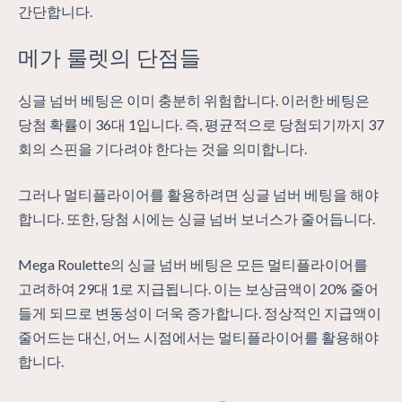
간단합니다.
메가 룰렛의 단점들
싱글 넘버 베팅은 이미 충분히 위험합니다. 이러한 베팅은
당첨 확률이 36대 1입니다. 즉, 평균적으로 당첨되기까지 37
회의 스핀을 기다려야 한다는 것을 의미합니다.
그러나 멀티플라이어를 활용하려면 싱글 넘버 베팅을 해야
합니다. 또한, 당첨 시에는 싱글 넘버 보너스가 줄어듭니다.
Mega Roulette의 싱글 넘버 베팅은 모든 멀티플라이어를
고려하여 29대 1로 지급됩니다. 이는 보상금액이 20% 줄어
들게 되므로 변동성이 더욱 증가합니다. 정상적인 지급액이
줄어드는 대신, 어느 시점에서는 멀티플라이어를 활용해야
합니다.