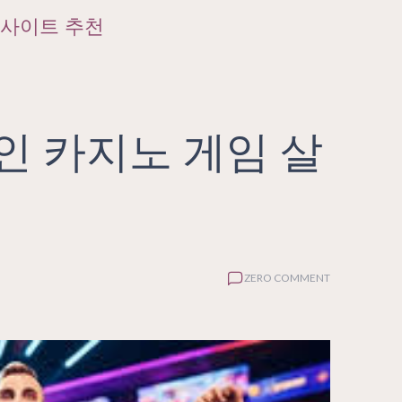
저사이트 추천
 카지노 게임 살
ZERO COMMENT