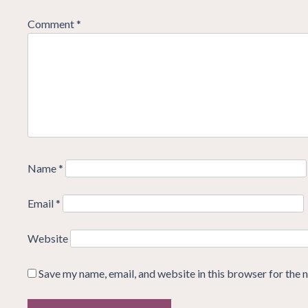
Comment
*
Name
*
Email
*
Website
Save my name, email, and website in this browser for the 