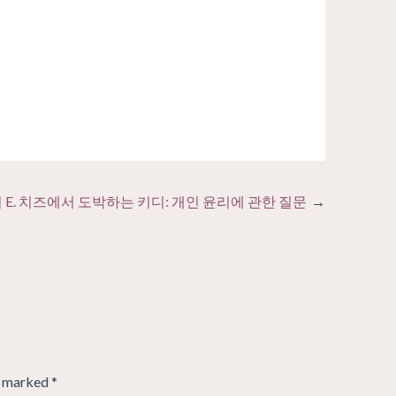
 E. 치즈에서 도박하는 키디: 개인 윤리에 관한 질문
re marked
*