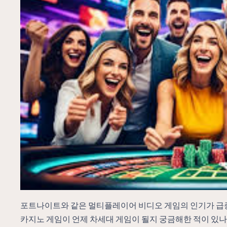
포트나이트와 같은 멀티플레이어 비디오 게임의 인기가 급증
카지노 게임이 언제 차세대 게임이 될지 궁금해한 적이 있