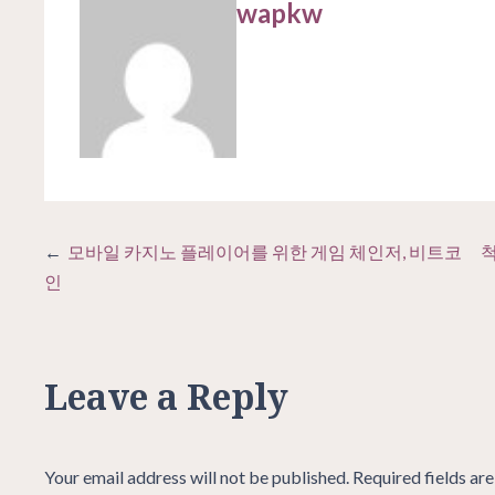
wapkw
Post
모바일 카지노 플레이어를 위한 게임 체인저, 비트코
척
인
navigation
Leave a Reply
Your email address will not be published.
Required fields a