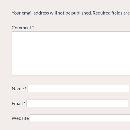
Your email address will not be published.
Required fields a
Comment
*
Name
*
Email
*
Website