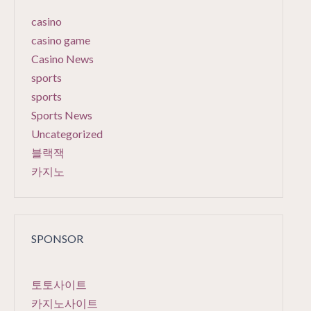
casino
casino game
Casino News
sports
sports
Sports News
Uncategorized
블랙잭
카지노
SPONSOR
토토사이트
카지노사이트