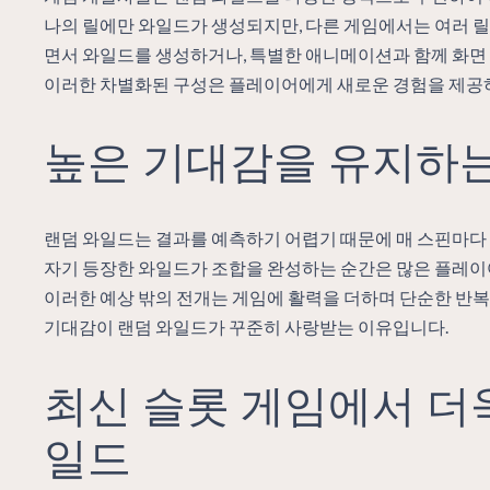
나의 릴에만 와일드가 생성되지만, 다른 게임에서는 여러 릴
면서 와일드를 생성하거나, 특별한 애니메이션과 함께 화면
이러한 차별화된 구성은 플레이어에게 새로운 경험을 제공하
높은 기대감을 유지하는
랜덤 와일드는 결과를 예측하기 어렵기 때문에 매 스핀마다 
자기 등장한 와일드가 조합을 완성하는 순간은 많은 플레이
이러한 예상 밖의 전개는 게임에 활력을 더하며 단순한 반복
기대감이 랜덤 와일드가 꾸준히 사랑받는 이유입니다.
최신 슬롯 게임에서 더
일드