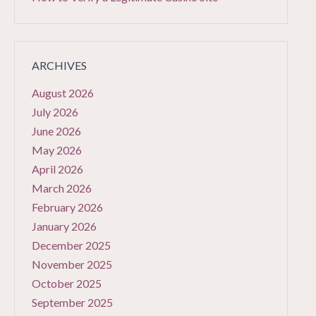
ARCHIVES
August 2026
July 2026
June 2026
May 2026
April 2026
March 2026
February 2026
January 2026
December 2025
November 2025
October 2025
September 2025