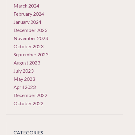
March 2024
February 2024
January 2024
December 2023
November 2023
October 2023
September 2023
August 2023
July 2023
May 2023
April 2023
December 2022
October 2022
CATEGORIES