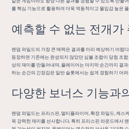
같은 게임이라도 항상 다른 결과를 경험할 수 있도록 만들어
를 핵심 기능으로 활용하여 더욱 역동적이고 몰입감 높은 
예측할 수 없는 전개가
랜덤 와일드의 가장 큰 매력은 결과를 미리 예상하기 어렵다
등장하면 기존에는 완성되지 않았던 심볼 조합이 당첨 조합으
상의 재미를 만들어내며, 플레이어는 마지막 순간까지 결과
하는 순간의 긴장감은 일반 슬롯에서는 쉽게 경험하기 어려
다양한 보너스 기능과의
랜덤 와일드는 프리스핀, 멀티플라이어, 확장 와일드, 캐스케
욱 강력한 재미를 선사합니다. 특히 프리스핀 라운드에서 랜
될 가능성이 커지며, 플레이어는 연속적인 보상을 기대할 수