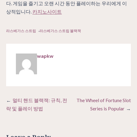
다. 게임을 즐기고 오랜 시간 동안 플레이하는 우리에게 이
상적입니다.
카지노사이트
라스베가스 스트립
라스베가스 스트립 블랙잭
wapkw
Post
멀티 핸드 블랙잭: 규칙, 전
The Wheel of Fortune Slot
navigation
략 및 플레이 방법
Series is Popular