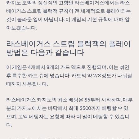
카지노 도박의 정신적인 고향인 라스베이거스에서는 라스
베이거스 스트립 블랙잭 규칙이 전 세계적으로 플레이되는
것이 놀라운 일이 아닙니다. 이 게임의 기본 규칙에 대해 알
아보겠습니다.
라스베이거스 스트립 블랙잭의 플레이
방법은 다음과 같습니다
이 게임은 4개에서 8개의 카드 덱으로 진행되며, 이는 섞인
후 특수한 카드 슈에 넣습니다. 카드의 약 2/3 정도가 나눠질
때까지 사용됩니다.
라스베이거스 카지노의 최소 베팅은 $5부터 시작하며, 대부
분의 카지노에서는 바닥에서 최대 $500까지 베팅할 수 있
으며, 고액 베팅자는 요청에 따라 더 많이 베팅할 수 있습니
다.