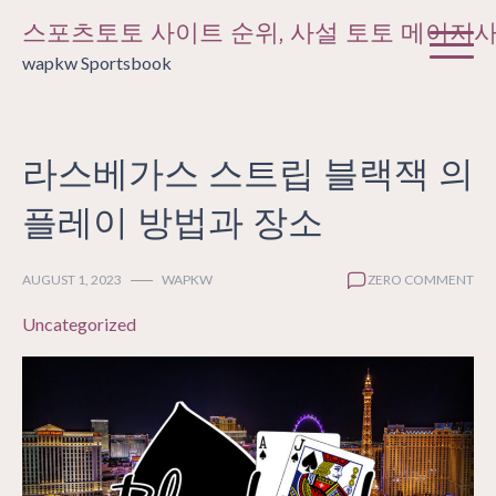
Skip
스포츠토토 사이트 순위, 사설 토토 메이저
to
wapkw Sportsbook
content
라스베가스 스트립 블랙잭 의
플레이 방법과 장소
AUGUST 1, 2023
WAPKW
ZERO COMMENT
Uncategorized