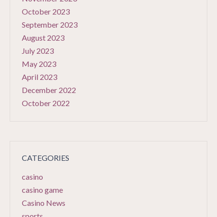
October 2023
September 2023
August 2023
July 2023
May 2023
April 2023
December 2022
October 2022
CATEGORIES
casino
casino game
Casino News
sports