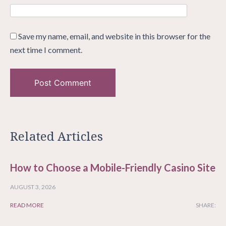
Save my name, email, and website in this browser for the
next time I comment.
Related Articles
How to Choose a Mobile-Friendly Casino Site
AUGUST 3, 2026
READ MORE
SHARE: