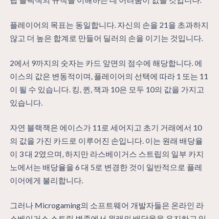
플레이어의 목표는 동일합니다. 자신의 손을 21을 초과하지
않고 더 높은 합계로 만들어 딜러의 손을 이기는 것입니다.
2에서 9까지의 숫자는 카드 앞면의 점수에 해당합니다. 에
이스의 값은 변동적이며, 플레이어의 선택에 따라 1 또는 11
이 될 수 있습니다. 킹, 퀸, 잭과 10은 모두 10의 값을 가지고
있습니다.
자연 블랙잭은 에이스가 11로 세어지고 초기 거래에서 10
의 값을 가진 카드로 이루어진 손입니다. 이는 원래 배당율
이 3 대 2였으며, 하지만 라스베이거스 스트립의 일부 카지
노에서는 배당율을 6 대 5로 변경한 것이 일반적으로 플레
이어에게 불리합니다.
그러나 Microgaming의 소프트웨어 개발자들은 온라인 라
스베이거스 스트립 변종에서 원래의 배당율을 유지하고 있