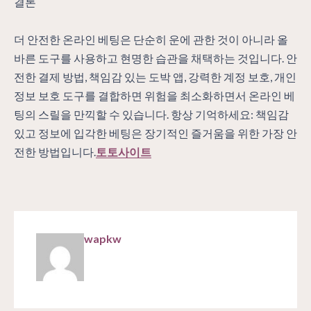
결론
더 안전한 온라인 베팅은 단순히 운에 관한 것이 아니라 올
바른 도구를 사용하고 현명한 습관을 채택하는 것입니다. 안
전한 결제 방법, 책임감 있는 도박 앱, 강력한 계정 보호, 개인
정보 보호 도구를 결합하면 위험을 최소화하면서 온라인 베
팅의 스릴을 만끽할 수 있습니다. 항상 기억하세요: 책임감
있고 정보에 입각한 베팅은 장기적인 즐거움을 위한 가장 안
전한 방법입니다.
토토사이트
wapkw