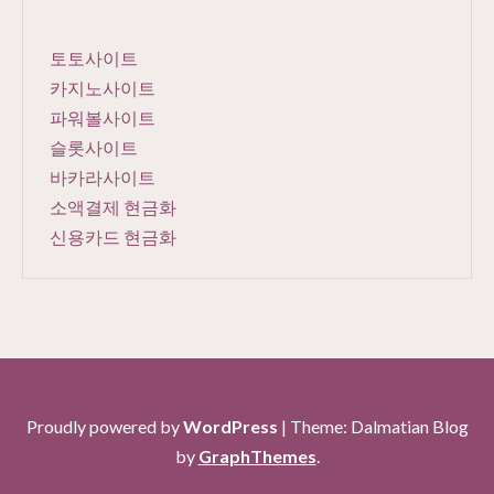
토토사이트
카지노사이트
파워볼사이트
슬롯사이트
바카라사이트
소액결제 현금화
신용카드 현금화
Proudly powered by
WordPress
|
Theme: Dalmatian Blog
by
GraphThemes
.