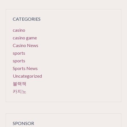
CATEGORIES
casino
casino game
Casino News
sports
sports
Sports News
Uncategorized
블랙잭
카지노
SPONSOR