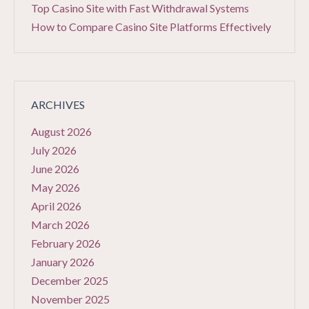
Top Casino Site with Fast Withdrawal Systems
How to Compare Casino Site Platforms Effectively
ARCHIVES
August 2026
July 2026
June 2026
May 2026
April 2026
March 2026
February 2026
January 2026
December 2025
November 2025