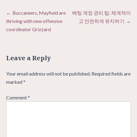
Post
Buccaneers, Mayfield are
베팅 계정 관리 팁: 체계적이
navigation
thriving with new offensive
고 안전하게 유지하기
coordinator Grizzard
Leave a Reply
Your email address will not be published.
Required fields are
marked
*
Comment
*