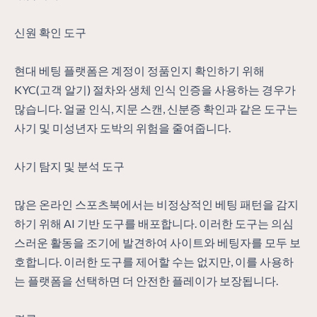
신원 확인 도구
현대 베팅 플랫폼은 계정이 정품인지 확인하기 위해
KYC(고객 알기) 절차와 생체 인식 인증을 사용하는 경우가
많습니다. 얼굴 인식, 지문 스캔, 신분증 확인과 같은 도구는
사기 및 미성년자 도박의 위험을 줄여줍니다.
사기 탐지 및 분석 도구
많은 온라인 스포츠북에서는 비정상적인 베팅 패턴을 감지
하기 위해 AI 기반 도구를 배포합니다. 이러한 도구는 의심
스러운 활동을 조기에 발견하여 사이트와 베팅자를 모두 보
호합니다. 이러한 도구를 제어할 수는 없지만, 이를 사용하
는 플랫폼을 선택하면 더 안전한 플레이가 보장됩니다.