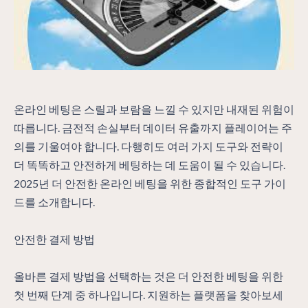
온라인 베팅은 스릴과 보람을 느낄 수 있지만 내재된 위험이
따릅니다. 금전적 손실부터 데이터 유출까지 플레이어는 주
의를 기울여야 합니다. 다행히도 여러 가지 도구와 전략이
더 똑똑하고 안전하게 베팅하는 데 도움이 될 수 있습니다.
2025년 더 안전한 온라인 베팅을 위한 종합적인 도구 가이
드를 소개합니다.
안전한 결제 방법
올바른 결제 방법을 선택하는 것은 더 안전한 베팅을 위한
첫 번째 단계 중 하나입니다. 지원하는 플랫폼을 찾아보세