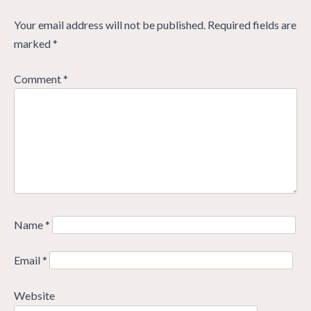
Your email address will not be published.
Required fields are
marked
*
Comment
*
Name
*
Email
*
Website