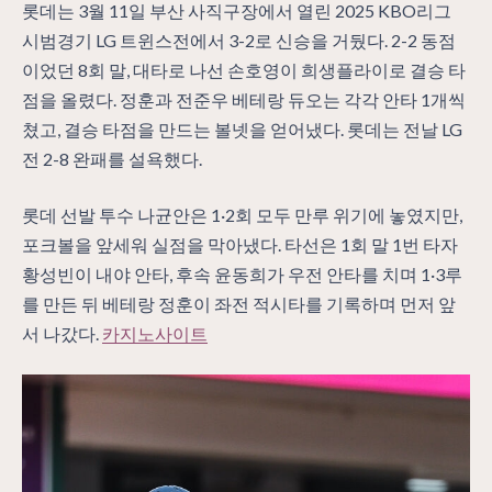
롯데는 3월 11일 부산 사직구장에서 열린 2025 KBO리그
시범경기 LG 트윈스전에서 3-2로 신승을 거뒀다. 2-2 동점
이었던 8회 말, 대타로 나선 손호영이 희생플라이로 결승 타
점을 올렸다. 정훈과 전준우 베테랑 듀오는 각각 안타 1개씩
쳤고, 결승 타점을 만드는 볼넷을 얻어냈다. 롯데는 전날 LG
전 2-8 완패를 설욕했다.
롯데 선발 투수 나균안은 1·2회 모두 만루 위기에 놓였지만,
포크볼을 앞세워 실점을 막아냈다. 타선은 1회 말 1번 타자
황성빈이 내야 안타, 후속 윤동희가 우전 안타를 치며 1·3루
를 만든 뒤 베테랑 정훈이 좌전 적시타를 기록하며 먼저 앞
서 나갔다.
카지노사이트