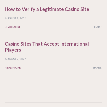
How to Verify a Legitimate Casino Site
AUGUST 7, 2026
READ MORE
SHARE:
Casino Sites That Accept International
Players
AUGUST 7, 2026
READ MORE
SHARE: