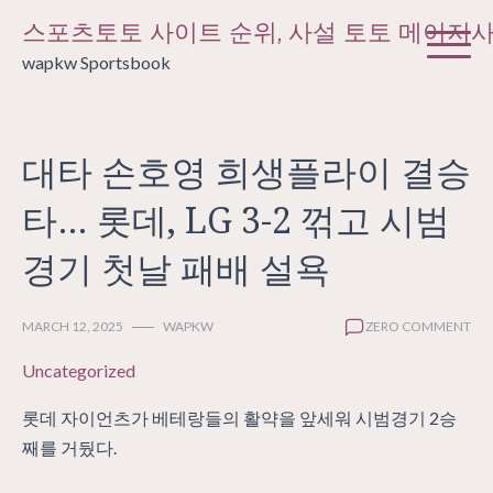
Skip
스포츠토토 사이트 순위, 사설 토토 메이저
to
wapkw Sportsbook
content
대타 손호영 희생플라이 결승
타… 롯데, LG 3-2 꺾고 시범
경기 첫날 패배 설욕
MARCH 12, 2025
WAPKW
ZERO COMMENT
Uncategorized
롯데 자이언츠가 베테랑들의 활약을 앞세워 시범경기 2승
째를 거뒀다.