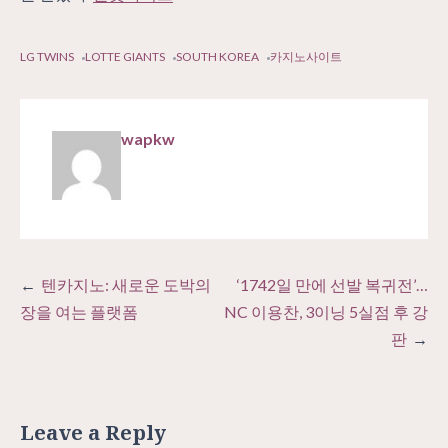
LG TWINS
LOTTE GIANTS
SOUTH KOREA
카지노사이트
wapkw
Post
텐카지노: 새로운 도박의
‘1742일 만에 선발 복귀전’…
navigation
장을 여는 플랫폼
NC 이용찬, 3이닝 5실점 후 강
판
Leave a Reply