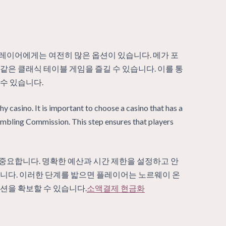
레이어에게는 여전히 많은 옵션이 있습니다. 메가 포
같은 클래식 테이블 게임을 즐길 수 있습니다. 이를 통
수 있습니다.
y casino. It is important to choose a casino that has a
mbling Commission. This step ensures that players
중요합니다. 명확한 예산과 시간 제한을 설정하고 안
니다. 이러한 단계를 밟으면 플레이어는 노르웨이 온
션을 확보할 수 있습니다.
소액결제 현금화