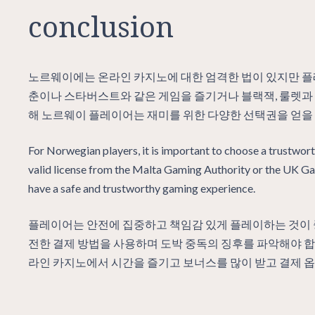
conclusion
노르웨이에는 온라인 카지노에 대한 엄격한 법이 있지만 플
춘이나 스타버스트와 같은 게임을 즐기거나 블랙잭, 룰렛과 
해 노르웨이 플레이어는 재미를 위한 다양한 선택권을 얻을 
For Norwegian players, it is important to choose a trustworth
valid license from the Malta Gaming Authority or the UK Ga
have a safe and trustworthy gaming experience.
플레이어는 안전에 집중하고 책임감 있게 플레이하는 것이 
전한 결제 방법을 사용하며 도박 중독의 징후를 파악해야 합
라인 카지노에서 시간을 즐기고 보너스를 많이 받고 결제 옵