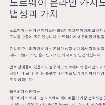
노르웨이 온라인 카지
법성과 가치
노르웨이는 온라인 카지노가 합법이라고 명확하게 말하지 않
도박을 손끝에 쥐고 있습니다. 노르웨이에서 온라인 게임을 
규칙을 준수하면 게이머는 온라인 베팅 세계에서 길을 찾을 
니다. 이렇게 하면 온라인 카지노의 재미도 안전해집니다.
법적 장애물이 있음에도 불구하고 노르웨이의 온라인 카지노
공합니다. 플레이어는 슬롯부터 라이브 딜러 게임까지 다양한
도 제공됩니다.
레오베가스 카지노
레오베가스 카지노는 노르웨이 게이머들이 가장 선호하는 
다. 몰타 게임청 및 기타 존경받는 규제 당국의 라이선스를