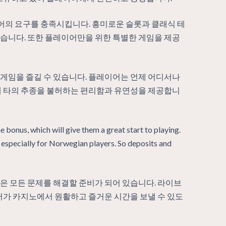
의 요구를 충족시킵니다. 흥미로운 슬롯과 클래식 테
습니다. 또한 플레이어만을 위한 특별한 게임을 제공
게임을 즐길 수 있습니다. 플레이어는 언제 어디서나
에 타의 추종을 불허하는 편리함과 유연성을 제공합니
onus, which will give them a great start to playing.
 especially for Norwegian players. So deposits and
은 모든 문제를 해결할 준비가 되어 있습니다. 라이브
이어가 카지노에서 원활하고 즐거운 시간을 보낼 수 있도