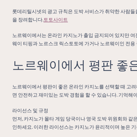
롯데리틸시넷의 광고 규칙은 도박 서비스가 취약한 사람들을
을 장려합니다.
토토사이트
노르웨이에서는 온라인 카지노가 출입 금지되어 있지만 여전
웨이 티핑과 노르스크 릭스토토에 가거나 노르웨이인 전용 
노르웨이에서 평판 좋은
노르웨이에서 평판이 좋은 온라인 카지노를 선택할 때 고려해
면 안전하고 재미있는 도박 경험을 할 수 있습니다. 기억해야
라이선스 및 규정
먼저, 카지노가 몰타 게임 당국이나 영국 도박 위원회와 같
인하세요. 이러한 라이선스는 카지노가 윤리적이며 높은 기