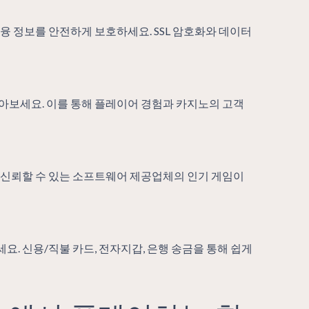
융 정보를 안전하게 보호하세요. SSL 암호화와 데이터
아보세요. 이를 통해 플레이어 경험과 카지노의 고객
 신뢰할 수 있는 소프트웨어 제공업체의 인기 게임이
. 신용/직불 카드, 전자지갑, 은행 송금을 통해 쉽게