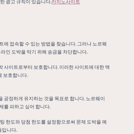
한 광고 규칙이 있습니다.
카지노사이트
에 접속할 수 있는 방법을 찾습니다. 그러나 노르웨
온라인 도박을 막기 위해 송금을 차단합니다.
 사이트로부터 보호합니다. 이러한 사이트에 대한 액
 보호합니다.
 공정하게 유지하는 것을 목표로 합니다. 노르웨이
제를 피하고 싶어 합니다.
팅 한도와 당첨 한도를 설정함으로써 문제 도박을 예
줄입니다.