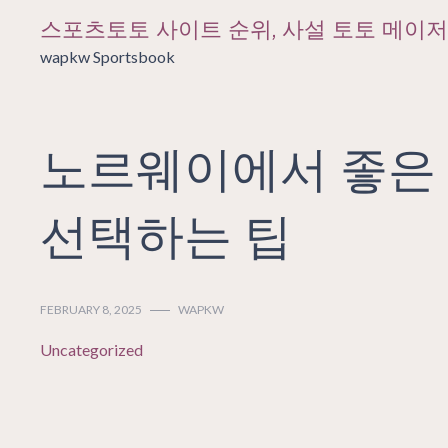
Skip
스포츠토토 사이트 순위, 사설 토토 메이
to
wapkw Sportsbook
content
노르웨이에서 좋은
선택하는 팁
FEBRUARY 8, 2025
WAPKW
Uncategorized