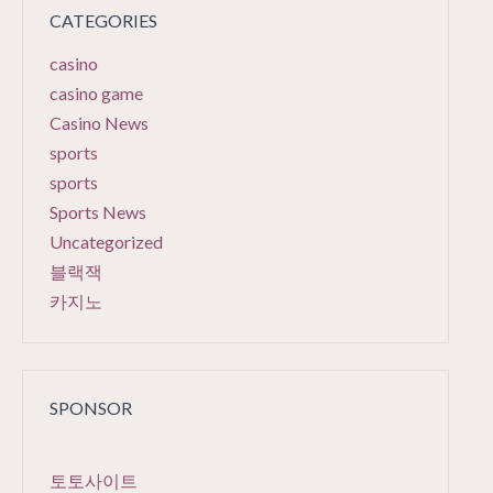
CATEGORIES
casino
casino game
Casino News
sports
sports
Sports News
Uncategorized
블랙잭
카지노
SPONSOR
토토사이트