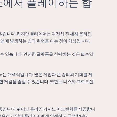
노에서 플레이하는 합
습니다. 하지만 플레이어는 여전히 전 세계 온라인
할 때 발생하는 법과 위험을 아는 것이 핵심입니다.
수 있습니다. 안전한 플랫폼을 선택하는 것은 필수입
는 매력적입니다. 많은 게임과 큰 승리의 기회를 제
 게임을 즐길 수 있습니다. 또한 보너스와 프로모션
곳입니다. 뛰어난 온라인 카지노 어드벤처를 제공합니
 보유하고 있어 플레이어에게 안전하고 공정합니다.