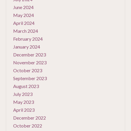
June 2024
May 2024
April 2024
March 2024
February 2024
January 2024
December 2023
November 2023
October 2023
September 2023
August 2023
July 2023
May 2023
April 2023
December 2022
October 2022